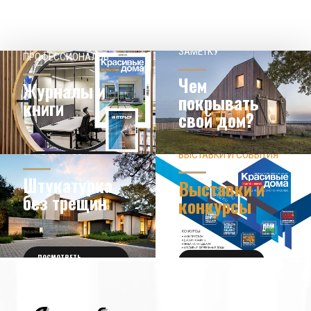
НАШЕМУ КЛИЕНТ НА
СОВЕТЫ
ЗАМЕТКУ
ПРОФЕССИОНАЛОВ
Чем
Журналы и
покрывать
книги
свой дом?
ЗНАЕТЕ ЛИ ВЫ?
ВЫСТАВКИ И СОБЫТИЯ
НОВОСТИ ИЗ МИРА
ДИЗАЙНА
УЗНАТЬ БОЛЬШЕ
Штукатурка
Выставки и
без трещин
конкурсы
ПОСМОТРЕТЬ
ПОЛУЧИТЬ БИЛЕТ
ПОДРОБНОСТИ