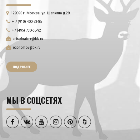
129090 г. Москва, ул. Щепкина д.29
+ 7 (910) 400-93-85
+7 (495) 730-55-92
artsofnature@bk.ru
economov@bk.ru
ПОДРОБНЕЕ
МЫ В СОЦСЕТЯХ