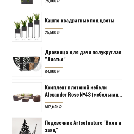
75,000
₽
Кашпо квадратные под цветы
25,500
₽
Дровница для дачи полукруглая
"Листья"
84,000
₽
Комплект плетеной мебели
Alexander Rose №43 (мебельная
группа для гостиной или
602,645
₽
террасы)
Подсвечник Artsofnature "Волк и
заяц"