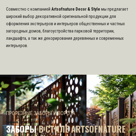
Совместно с компанией
Artsofnature Decor & Style
мы предлагает
широкий выбор декоративной оригинальной продукции для
оформления экстерьеров и интерьеров общественных и частных
загородных домов, благоустройства парковой территории,
ландшафта, а так же декорирования деревянных и современных
интерьеров.
БАЛКОН В ИНТЕРЬЕРЕ КЛАССИЧЕСКОГО ДОМА
ОРИГИНАЛЬНЫЕ ПРЕДМЕТЫ ДЕКОРА
ПРОРЕЗНЫЕ ЗАБОРЫ И ВОРОТА
ИЗ РОТАНГА ИЛИ ДЕРЕВА
ОГРАЖДЕНИЯ
АКСЕССУАРЫ
ЗАБОРЫ
УЛИЧНАЯ МЕБЕЛЬ
В СТИЛЕ ARTSOFNATURE
БАЛКОНОВ И