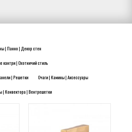
ны | Панно | Декор стен
е кантри | Охотничий стиль
анели | Решетки
Очаги | Камины | Аксессуары
ы | Конвектора | Вентрешетки