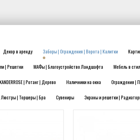
Декор в аренду
Заборы | Ограждения | Ворота | Калитки
Карти
ли | Решетки
МАФы | Благоустройство Ландшафта
Мебель в стил
XANDERROSE | Ротанг | Дерево
Наличники на окна
Ограждения | П
| Люстры | Торшеры | Бра
Сувениры
Экраны и решетки | Радиатор