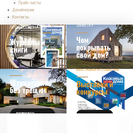
Прайс-листы
Дизайнерам
Контакты
НАШЕМУ КЛИЕНТ НА
СОВЕТЫ
ЗАМЕТКУ
ПРОФЕССИОНАЛОВ
Чем
Журналы и
покрывать
книги
свой дом?
ЗНАЕТЕ ЛИ ВЫ?
ВЫСТАВКИ И СОБЫТИЯ
НОВОСТИ ИЗ МИРА
ДИЗАЙНА
УЗНАТЬ БОЛЬШЕ
Штукатурка
Выставки и
без трещин
конкурсы
ПОСМОТРЕТЬ
ПОЛУЧИТЬ БИЛЕТ
ПОДРОБНОСТИ