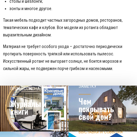
столы и шезлонги;
зонты и многое другое.
Такая мебель подходит частных загородных домов, ресторанов,
тематических кафе и клубов. Все модели из ротанга обладают
выразительным дизайном.
Материал не требует особого ухода – достаточно периодически
протирать поверхность тряпкой или использовать пылесос.
Искусственный ротанг не выгорает солнце, не боится морозов и
сильной жары, не подвержен порче грибком и насекомыми.
НАШЕМУ КЛИЕНТ НА
СОВЕТЫ
ЗАМЕТКУ
ПРОФЕССИОНАЛОВ
Чем
Журналы и
покрывать
книги
свой дом?
ЗНАЕТЕ ЛИ ВЫ?
ВЫСТАВКИ И СОБЫТИЯ
НОВОСТИ ИЗ МИРА