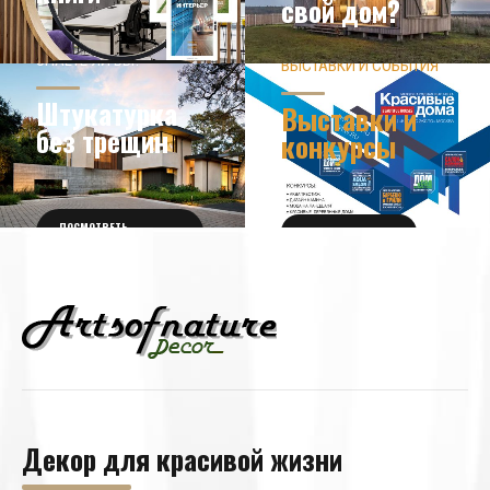
свой дом?
ЗНАЕТЕ ЛИ ВЫ?
ВЫСТАВКИ И СОБЫТИЯ
НОВОСТИ ИЗ МИРА
ДИЗАЙНА
УЗНАТЬ БОЛЬШЕ
Штукатурка
Выставки и
без трещин
конкурсы
ПОСМОТРЕТЬ
ПОЛУЧИТЬ БИЛЕТ
ПОДРОБНОСТИ
Декор для красивой жизни