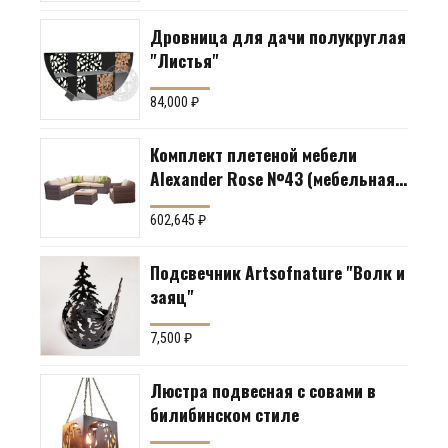
Дровница для дачи полукруглая
"Листья"
84,000
₽
Комплект плетеной мебели
Alexander Rose №43 (мебельная
группа для гостиной или
602,645
₽
террасы)
Подсвечник Artsofnature "Волк и
заяц"
7,500
₽
Люстра подвесная с совами в
билибинском стиле