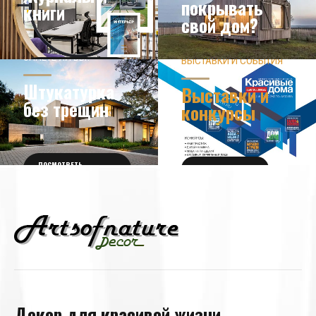
покрывать
книги
свой дом?
ЗНАЕТЕ ЛИ ВЫ?
ВЫСТАВКИ И СОБЫТИЯ
НОВОСТИ ИЗ МИРА
ДИЗАЙНА
УЗНАТЬ БОЛЬШЕ
Штукатурка
Выставки и
без трещин
конкурсы
ПОСМОТРЕТЬ
ПОЛУЧИТЬ БИЛЕТ
ПОДРОБНОСТИ
Декор для красивой жизни