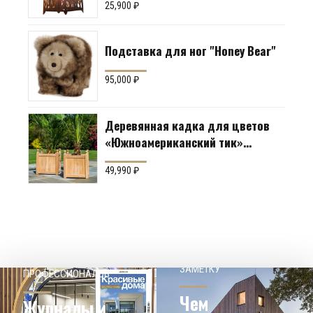
25,900
₽
Подставка для ног "Honey Bear"
95,000
₽
Деревянная кадка для цветов
«Южноамериканский тик»
Производство: Англия
49,990
₽
НАШЕМУ КЛИЕНТ НА
СОВЕТЫ
ЗАМЕТКУ
ПРОФЕССИОНАЛОВ
Чем
Журналы и