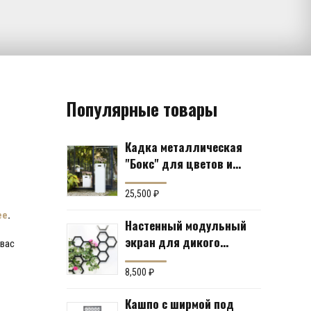
Популярные товары
Кадка металлическая
"Бокс" для цветов и
кустов (6 вариантов)
25,500
₽
ее
.
Настенный модульный
экран для дикого
 вас
винограда "Коллекция
Соты"
8,500
₽
Кашпо с ширмой под