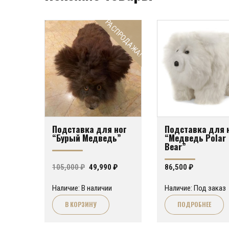
РАСПРОДАЖА!
Подставка для ног
Подставка для 
“Бурый Медведь”
“Медведь Polar
Bear”
Первоначальная
Текущая
105,000
₽
49,990
₽
86,500
₽
цена
цена:
Наличие: В наличии
Наличие: Под заказ
составляла
49,990 ₽.
В КОРЗИНУ
ПОДРОБНЕЕ
105,000 ₽.