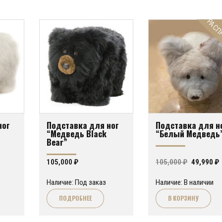
РАСП
ног
Подставка для ног
Подставка для н
“Медведь Black
“Белый Медведь
Bear”
Первона
105,000
₽
105,000
₽
49,990
₽
цена
Наличие: Под заказ
Наличие: В наличии
составл
4
ПОДРОБНЕЕ
В КОРЗИНУ
105,000 ₽