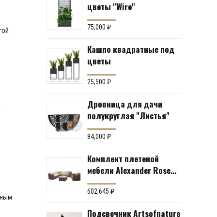
цветы "Wire"
75,000
₽
той
Кашпо квадратные под
цветы
25,500
₽
Дровница для дачи
и
полукруглая "Листья"
84,000
₽
Комплект плетеной
мебели Alexander Rose
№43 (мебельная группа
для гостиной или
602,645
₽
ьным
террасы)
Подсвечник Artsofnature