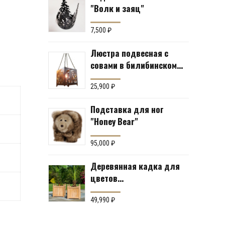
"Волк и заяц"
7,500
₽
Люстра подвесная с
совами в билибинском
стиле
25,900
₽
Подставка для ног
"Honey Bear"
95,000
₽
Деревянная кадка для
цветов
«Южноамериканский
тик» Производство:
49,990
₽
Англия