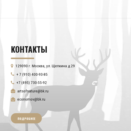
КОНТАКТЫ
129090 г. Москва, ул. Щепкина д.29
+ 7 (910) 400-93-85
+7 (495) 730-55-92
artsofnature@bk.ru
economov@bk.ru
ПОДРОБНЕЕ