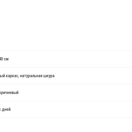
40 см
ый каркас, натуральная шкура
оричневый
х дней