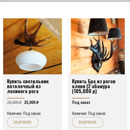
РАСПРОДАЖА!
Купить светильник
Купить Бра из рогов
потолочный из
оленя |2 абажура
лосиного рога
(105,000 р)
Первоначальная
Текущая
29,000
₽
25,000
₽
Под заказ
цена
цена:
Наличие: Под заказ
Наличие: Под заказ
составляла
25,000 ₽.
ПОДРОБНЕЕ
ПОДРОБНЕЕ
29,000 ₽.