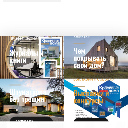
НАШЕМУ КЛИЕНТ НА
СОВЕТЫ
ЗАМЕТКУ
ПРОФЕССИОНАЛОВ
Чем
Журналы и
покрывать
книги
свой дом?
ЗНАЕТЕ ЛИ ВЫ?
ВЫСТАВКИ И СОБЫТИЯ
НОВОСТИ ИЗ МИРА
ДИЗАЙНА
УЗНАТЬ БОЛЬШЕ
Штукатурка
Выставки и
без трещин
конкурсы
ПОСМОТРЕТЬ
ПОЛУЧИТЬ БИЛЕТ
ПОДРОБНОСТИ