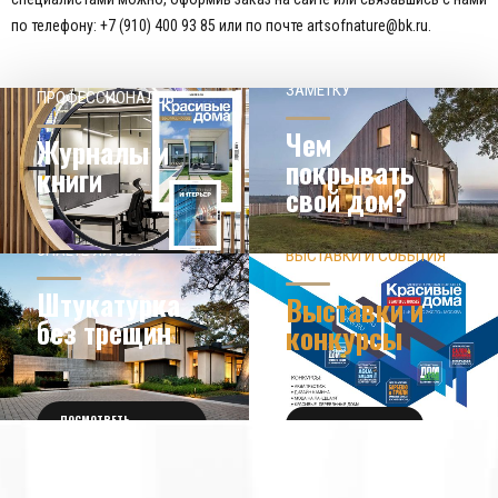
по телефону: +7 (910) 400 93 85 или по почте artsofnature@bk.ru.
НАШЕМУ КЛИЕНТ НА
СОВЕТЫ
ЗАМЕТКУ
ПРОФЕССИОНАЛОВ
Чем
Журналы и
покрывать
книги
свой дом?
ЗНАЕТЕ ЛИ ВЫ?
ВЫСТАВКИ И СОБЫТИЯ
НОВОСТИ ИЗ МИРА
ДИЗАЙНА
УЗНАТЬ БОЛЬШЕ
Штукатурка
Выставки и
без трещин
конкурсы
ПОСМОТРЕТЬ
ПОЛУЧИТЬ БИЛЕТ
ПОДРОБНОСТИ