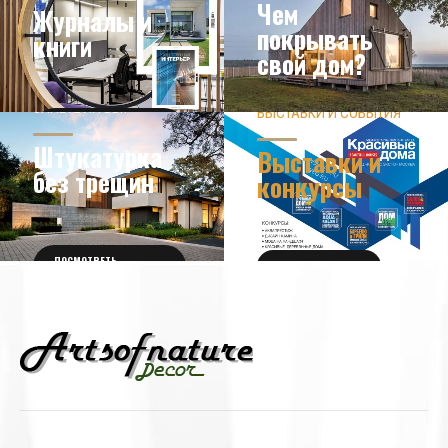
Чем
Журналы и
покрывать
книги
свой дом?
ЗНАЕТЕ ЛИ ВЫ?
ВЫСТАВКИ И СОБЫТИЯ
НОВОСТИ ИЗ МИРА
ДИЗАЙНА
УЗНАТЬ БОЛЬШЕ
Штукатурка
Выставки и
без трещин
конкурсы
ПОСМОТРЕТЬ
ПОЛУЧИТЬ БИЛЕТ
ПОДРОБНОСТИ