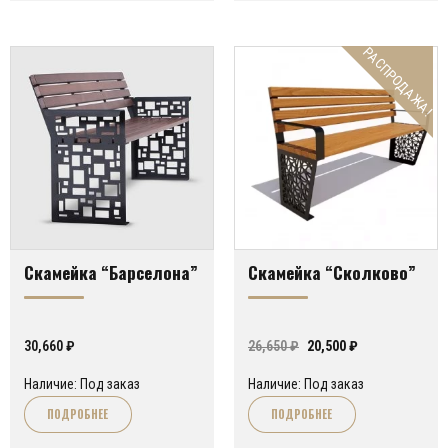
РАСПРОДАЖА!
Скамейка “Барселона”
Скамейка “Сколково”
Первоначальная
Текущая
30,660
₽
26,650
₽
20,500
₽
цена
цена:
Наличие: Под заказ
Наличие: Под заказ
составляла
20,500 ₽.
ПОДРОБНЕЕ
ПОДРОБНЕЕ
26,650 ₽.