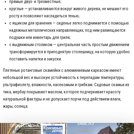
прямые двух- и трехместные;
круглые — устанавливаются вокруг живого дерева, не мешают его
росту и позволяют насладиться тенью;
с ящиком для хранения — сиденье легко поднимается с помощью
надежных металлических направляющих, под ним размещаются
подушки или инвентарь для гриля;
с выдвижным столиком — центральная часть простым движением
трансформируется в приподнятую столешницу, на которую удобно
поставить напитки и закуски.
Плетеные ротанговые скамейки с алюминиевым каркасом имеют
небольшой вес и высокую устойчивость к перепадам температуры,
ультрафиолету, влажности, насекомым и грибкам. Садовые скамьи из
тика, мербау покрывают маслом, которое подчеркивает красоту
натуральной фактуры и не допускает порчи под действием влаги,
жары, солнца.
НАШЕМУ КЛИЕНТ НА
СОВЕТЫ
ЗАМЕТКУ
ПРОФЕССИОНАЛОВ