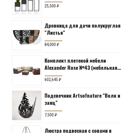
25,500
₽
Дровница для дачи полукруглая
"Листья"
84,000
₽
Комплект плетеной мебели
Alexander Rose №43 (мебельная
группа для гостиной или
602,645
₽
террасы)
Подсвечник Artsofnature "Волк и
заяц"
7,500
₽
Люстра подвесная с совами в