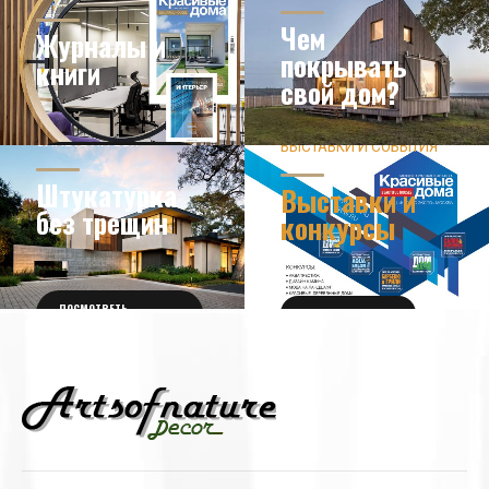
Чем
Журналы и
покрывать
книги
свой дом?
ЗНАЕТЕ ЛИ ВЫ?
ВЫСТАВКИ И СОБЫТИЯ
НОВОСТИ ИЗ МИРА
ДИЗАЙНА
УЗНАТЬ БОЛЬШЕ
Штукатурка
Выставки и
без трещин
конкурсы
ПОСМОТРЕТЬ
ПОЛУЧИТЬ БИЛЕТ
ПОДРОБНОСТИ