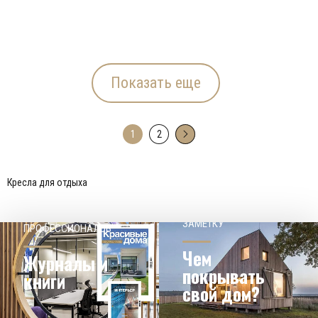
Показать еще
1
2
→
Кресла для отдыха
НАШЕМУ КЛИЕНТ НА
СОВЕТЫ
ЗАМЕТКУ
ПРОФЕССИОНАЛОВ
Чем
Журналы и
покрывать
книги
свой дом?