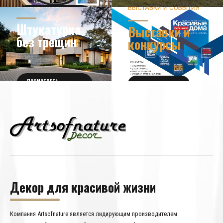
ЗНАЕТЕ ЛИ ВЫ?
ВЫСТАВКИ И СОБЫТИЯ
НОВОСТИ ИЗ МИРА
ДИЗАЙНА
УЗНАТЬ БОЛЬШЕ
Штукатурка
Выставки и
без трещин
конкурсы
ПОСМОТРЕТЬ
ПОЛУЧИТЬ БИЛЕТ
ПОДРОБНОСТИ
Декор для красивой жизни
Компания Artsofnature является лидирующим производителем