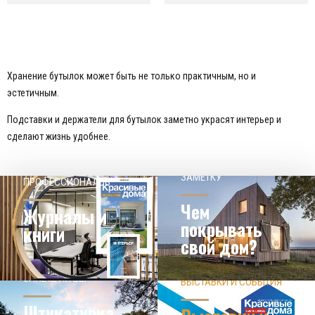
Хранение бутылок может быть не только практичным, но и
эстетичным.
Подставки и держатели для бутылок заметно украсят интерьер и
сделают жизнь удобнее.
НАШЕМУ КЛИЕНТ НА
СОВЕТЫ
ЗАМЕТКУ
ПРОФЕССИОНАЛОВ
Чем
Журналы и
покрывать
книги
свой дом?
ЗНАЕТЕ ЛИ ВЫ?
ВЫСТАВКИ И СОБЫТИЯ
НОВОСТИ ИЗ МИРА
ДИЗАЙНА
УЗНАТЬ БОЛЬШЕ
Штукатурка