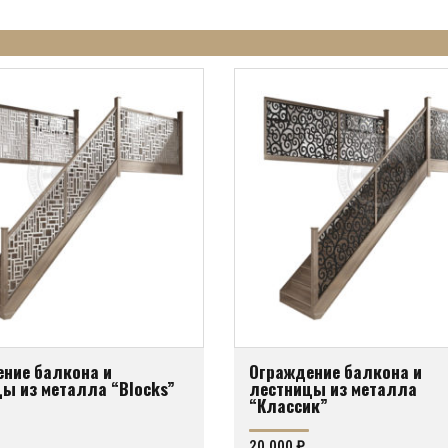
|
ние балкона и
Ограждение балкона и
ы из металла “Blocks”
лестницы из металла
“Классик”
20,000
₽