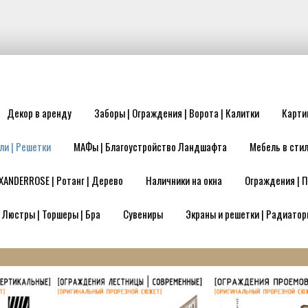
Декор в аренду
Заборы | Ограждения | Ворота | Калитки
Карти
ли | Решетки
МАФы | Благоустройство Ландшафта
Мебель в стил
XANDERROSE | Ротанг | Дерево
Наличники на окна
Ограждения | П
| Люстры | Торшеры | Бра
Сувениры
Экраны и решетки | Радиатор