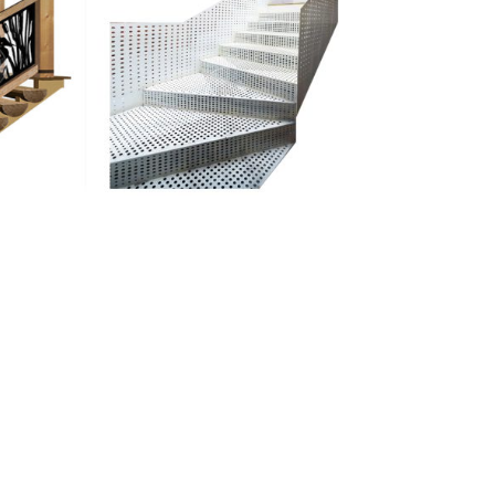
оемов
Ступени |
прямоугольные
лестницы |