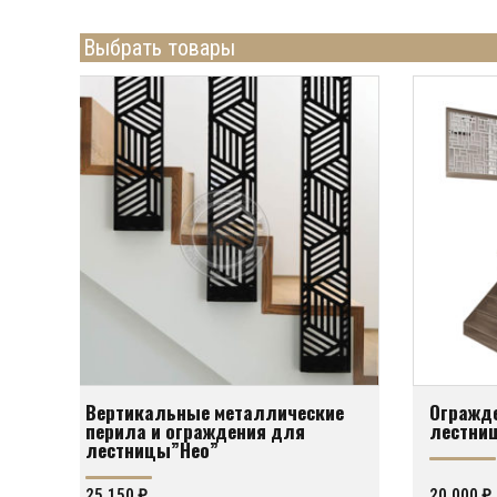
Типовые ограждения
Торец лестницы 
Выбрать товары
из металла (готовые
Отделка и декор
модули)
Вертикальные металлические
Огражде
перила и ограждения для
лестниц
лестницы”Нео”
25,150
₽
20,000
₽