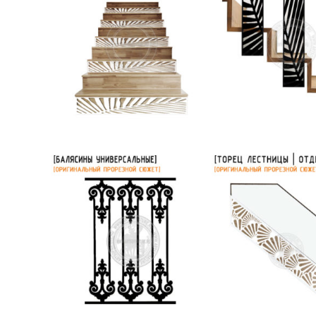
Накладки для декора
Ограждение лест
ступеней или
Вертикальное
подсутпенков
лестницы