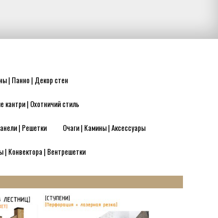
ны | Панно | Декор стен
е кантри | Охотничий стиль
анели | Решетки
Очаги | Камины | Аксессуары
ы | Конвектора | Вентрешетки