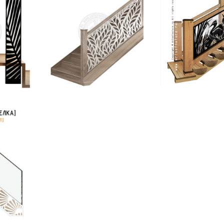
ницы |
Ограждения лестниц |
Панели для пр
Современные
лестниц