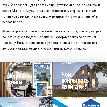
так и без покраски для последующей установки в каркас калиток и
ворот. Мы используем только качественные материалы – металл
толщиной 3 мм (для накладных элементов) и 4-5 мм для панелей в
каркас ворот.
Купить ворота, спроектированные для вашего дома, – легко, выбрав
понравившуюся модель на сайте или оформив заказ по почте или
телефону. Наши специалисты с удовольствием ответят на все ваши
вопросы и окажут бесплатную экспертную консультацию.
НАШЕМУ КЛИЕНТ НА
СОВЕТЫ
ЗАМЕТКУ
ПРОФЕССИОНАЛОВ
Чем
Журналы и
покрывать
книги
свой дом?
ЗНАЕТЕ ЛИ ВЫ?
ВЫСТАВКИ И СОБЫТИЯ
НОВОСТИ ИЗ МИРА
ДИЗАЙНА
УЗНАТЬ БОЛЬШЕ