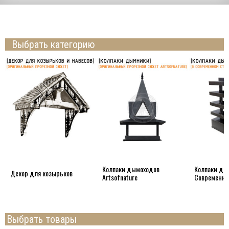
Выбрать категорию
Колпаки дымоходов
Колпаки ды
Декор для козырьков
Artsofnature
Современн
Выбрать товары