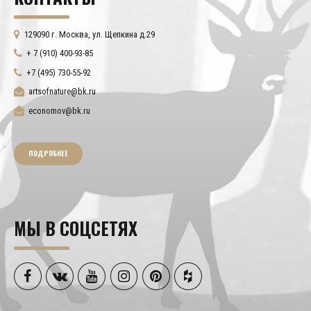
129090 г. Москва, ул. Щепкина д.29
+ 7 (910) 400-93-85
+7 (495) 730-55-92
artsofnature@bk.ru
economov@bk.ru
ПОДРОБНЕЕ
МЫ В СОЦСЕТЯХ