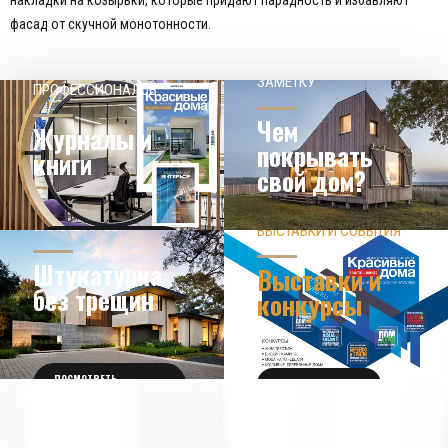
накладки на козырьки, которые придают парадность и избавляют
фасад от скучной монотонности.
НАШЕМУ КЛИЕНТ НА
СОВЕТЫ
ЗАМЕТКУ
ПРОФЕССИОНАЛОВ
Чем
Журналы и
покрывать
книги
свой дом?
ЗНАЕТЕ ЛИ ВЫ?
ВЫСТАВКИ И СОБЫТИЯ
НОВОСТИ ИЗ МИРА
ДИЗАЙНА
УЗНАТЬ БОЛЬШЕ
Штукатурка
Выставки и
без трещин
конкурсы
ПОСМОТРЕТЬ
ПОЛУЧИТЬ БИЛЕТ
ПОДРОБНОСТИ