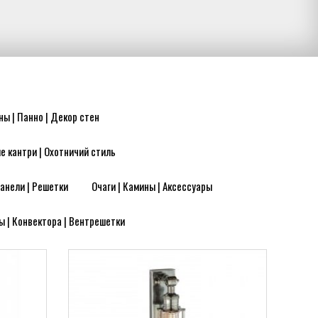
ны | Панно | Декор стен
е кантри | Охотничий стиль
анели | Решетки
Очаги | Камины | Аксессуары
ы | Конвектора | Вентрешетки