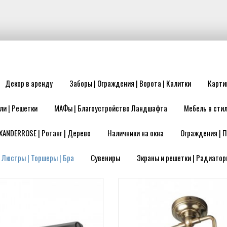
Декор в аренду
Заборы | Ограждения | Ворота | Калитки
Карти
ли | Решетки
МАФы | Благоустройство Ландшафта
Мебель в стил
XANDERROSE | Ротанг | Дерево
Наличники на окна
Ограждения | П
| Люстры | Торшеры | Бра
Сувениры
Экраны и решетки | Радиатор