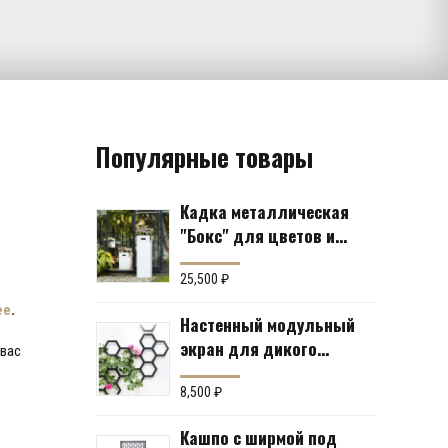
Популярные товары
Кадка металлическая
"Бокс" для цветов и
кустов (6 вариантов)
25,500
₽
ее
.
Настенный модульный
экран для дикого
 вас
винограда "Коллекция
Соты"
8,500
₽
Кашпо с ширмой под