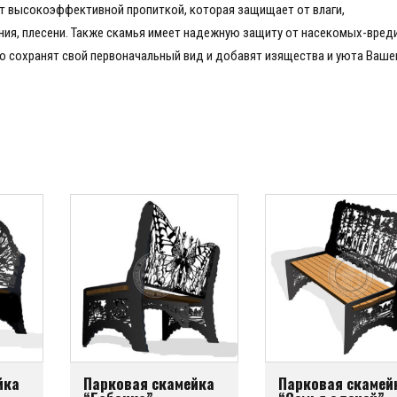
ыт высокоэффективной пропиткой, которая защищает от влаги,
ния, плесени. Также скамья имеет надежную защиту от насекомых-вреди
го сохранят свой первоначальный вид и добавят изящества и уюта Ваше
йка
Парковая скамейка
Парковая скамей