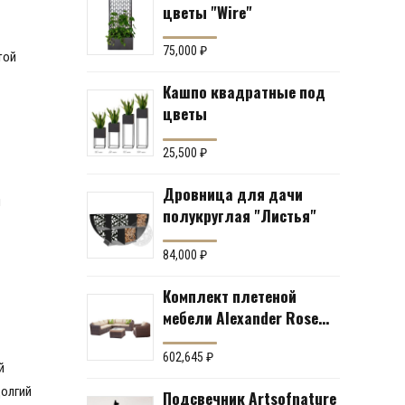
цветы "Wire"
75,000
₽
той
Кашпо квадратные под
цветы
25,500
₽
Дровница для дачи
и
полукруглая "Листья"
84,000
₽
Комплект плетеной
мебели Alexander Rose
№43 (мебельная группа
для гостиной или
602,645
₽
й
террасы)
долгий
Подсвечник Artsofnature