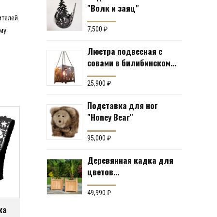
"Волк и заяц"
телей.
7,500
₽
му
Люстра подвесная с
совами в билибинском
стиле
25,900
₽
Подставка для ног
"Honey Bear"
95,000
₽
Деревянная кадка для
цветов
«Южноамериканский
тик» Производство:
49,990
₽
Англия
ка