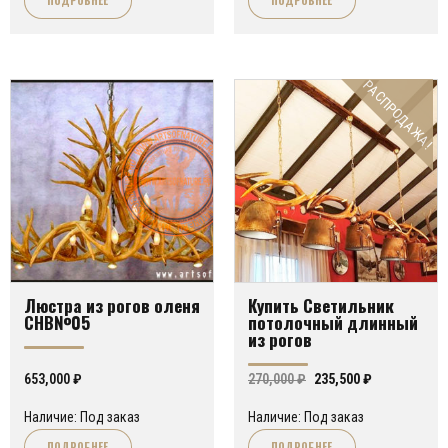
РАСПРОДАЖА!
Люстра из рогов оленя
Купить Светильник
CHB№05
потолочный длинный
из рогов
Первоначальная
Текущая
653,000
₽
270,000
₽
235,500
₽
цена
цена:
Наличие: Под заказ
Наличие: Под заказ
составляла
235,500 ₽.
ПОДРОБНЕЕ
ПОДРОБНЕЕ