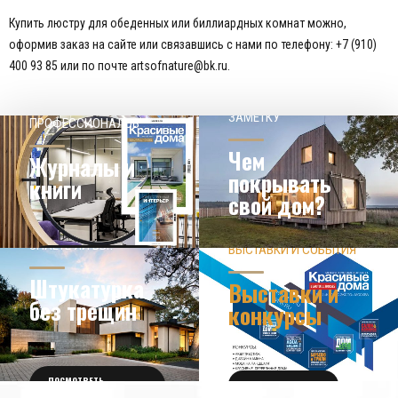
Купить люстру для обеденных или биллиардных комнат можно,
оформив заказ на сайте или связавшись с нами по телефону: +7 (910)
400 93 85 или по почте artsofnature@bk.ru.
НАШЕМУ КЛИЕНТ НА
СОВЕТЫ
ЗАМЕТКУ
ПРОФЕССИОНАЛОВ
Чем
Журналы и
покрывать
книги
свой дом?
ЗНАЕТЕ ЛИ ВЫ?
ВЫСТАВКИ И СОБЫТИЯ
НОВОСТИ ИЗ МИРА
ДИЗАЙНА
УЗНАТЬ БОЛЬШЕ
Штукатурка
Выставки и
без трещин
конкурсы
ПОСМОТРЕТЬ
ПОЛУЧИТЬ БИЛЕТ
ПОДРОБНОСТИ