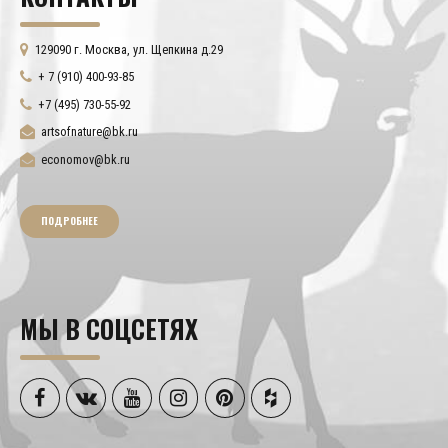
129090 г. Москва, ул. Щепкина д.29
+ 7 (910) 400-93-85
+7 (495) 730-55-92
artsofnature@bk.ru
economov@bk.ru
ПОДРОБНЕЕ
МЫ В СОЦСЕТЯХ