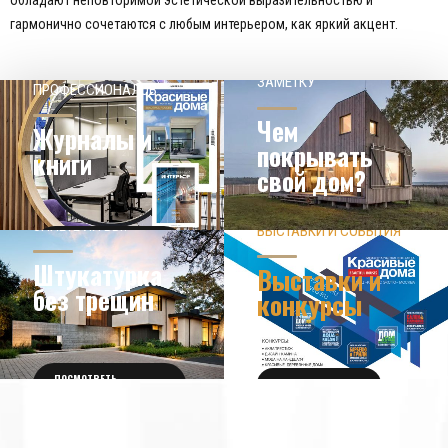
обладают неповторимой эстетической выразительностью и
гармонично сочетаются с любым интерьером, как яркий акцент.
НАШЕМУ КЛИЕНТ НА
СОВЕТЫ
ЗАМЕТКУ
ПРОФЕССИОНАЛОВ
Чем
Журналы и
покрывать
книги
свой дом?
ЗНАЕТЕ ЛИ ВЫ?
ВЫСТАВКИ И СОБЫТИЯ
НОВОСТИ ИЗ МИРА
ДИЗАЙНА
УЗНАТЬ БОЛЬШЕ
Штукатурка
Выставки и
без трещин
конкурсы
ПОСМОТРЕТЬ
ПОЛУЧИТЬ БИЛЕТ
ПОДРОБНОСТИ