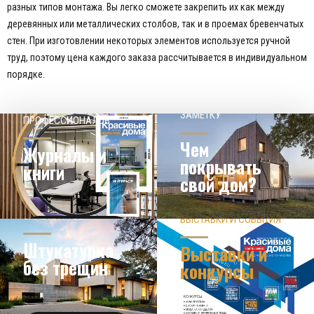
разных типов монтажа. Вы легко сможете закрепить их как между
деревянных или металлических столбов, так и в проемах бревенчатых
стен. При изготовлении некоторых элементов используется ручной
труд, поэтому цена каждого заказа рассчитывается в индивидуальном
порядке.
НАШЕМУ КЛИЕНТ НА
СОВЕТЫ
ЗАМЕТКУ
ПРОФЕССИОНАЛОВ
Чем
Журналы и
покрывать
книги
свой дом?
ЗНАЕТЕ ЛИ ВЫ?
ВЫСТАВКИ И СОБЫТИЯ
НОВОСТИ ИЗ МИРА
ДИЗАЙНА
УЗНАТЬ БОЛЬШЕ
Штукатурка
Выставки и
без трещин
конкурсы