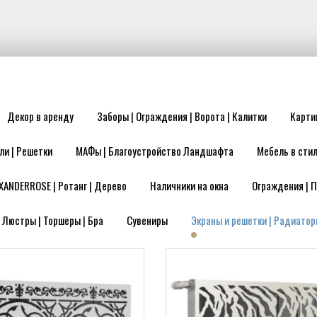
Декор в аренду
Заборы | Ограждения | Ворота | Калитки
Карти
ли | Решетки
МАФы | Благоустройство Ландшафта
Мебель в стил
XANDERROSE | Ротанг | Дерево
Наличники на окна
Ограждения | П
| Люстры | Торшеры | Бра
Сувениры
Экраны и решетки | Радиатор