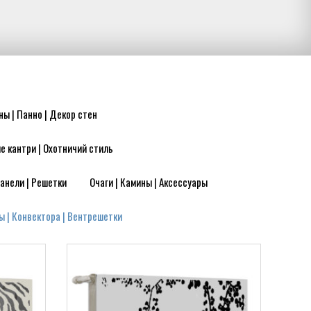
ны | Панно | Декор стен
е кантри | Охотничий стиль
анели | Решетки
Очаги | Камины | Аксессуары
ы | Конвектора | Вентрешетки