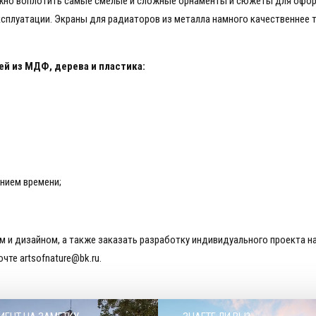
можно воплотить самые смелые и сложные орнаменты и сюжеты для офор
эксплуатации. Экраны для радиаторов из металла намного качественнее 
й из МДФ, дерева и пластика:
нием времени;
ом и дизайном, а также заказать разработку индивидуального проекта
чте artsofnature@bk.ru.