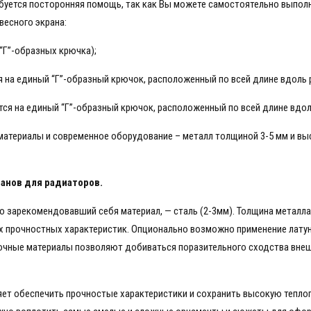
буется посторонняя помощь, так как Вы можете самостоятельно выполн
весного экрана:
 “Г”-образных крючка);
ся на единый “Г”-образный крючок, расположенный по всей длине вдоль
ется на единый “Г”-образный крючок, расположенный по всей длине вдо
материалы и современное оборудование – металл толщиной 3-5 мм и в
анов для радиаторов.
 зарекомендовавший себя материал, — сталь (2-3мм). Толщина металла 
 прочностных характеристик. Опционально возможно применение латуни
чные материалы позволяют добиваться поразительного сходства внешн
яет обеспечить прочностые характеристики и сохранить высокую тепло