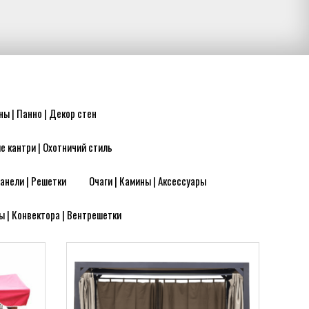
ны | Панно | Декор стен
е кантри | Охотничий стиль
анели | Решетки
Очаги | Камины | Аксессуары
ы | Конвектора | Вентрешетки