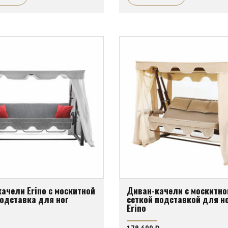
ачели Erino с москитной
Диван-качели с москитно
одставка для ног
сеткой подставкой для н
Erino