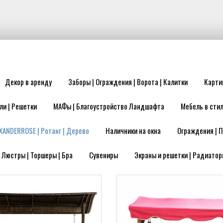
Декор в аренду
Заборы | Ограждения | Ворота | Калитки
Карти
ли | Решетки
МАФы | Благоустройство Ландшафта
Мебель в стил
XANDERROSE | Ротанг | Дерево
Наличники на окна
Ограждения | П
| Люстры | Торшеры | Бра
Сувениры
Экраны и решетки | Радиатор