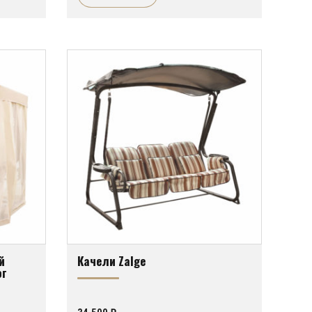
й
Качели Zalge
ог