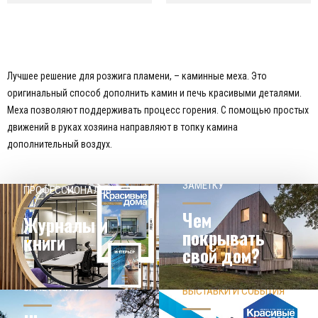
Лучшее решение для розжига пламени, – каминные меха. Это
оригинальный способ дополнить камин и печь красивыми деталями.
Меха позволяют поддерживать процесс горения. С помощью простых
движений в руках хозяина направляют в топку камина
дополнительный воздух.
НАШЕМУ КЛИЕНТ НА
СОВЕТЫ
ЗАМЕТКУ
ПРОФЕССИОНАЛОВ
Чем
Журналы и
покрывать
книги
свой дом?
ЗНАЕТЕ ЛИ ВЫ?
ВЫСТАВКИ И СОБЫТИЯ
НОВОСТИ ИЗ МИРА
ДИЗАЙНА
УЗНАТЬ БОЛЬШЕ