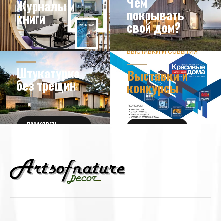
Чем
Журналы и
покрывать
книги
свой дом?
ЗНАЕТЕ ЛИ ВЫ?
ВЫСТАВКИ И СОБЫТИЯ
НОВОСТИ ИЗ МИРА
ДИЗАЙНА
УЗНАТЬ БОЛЬШЕ
Штукатурка
Выставки и
без трещин
конкурсы
ПОСМОТРЕТЬ
ПОЛУЧИТЬ БИЛЕТ
ПОДРОБНОСТИ