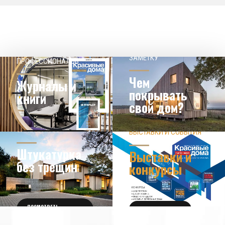
НАШЕМУ КЛИЕНТ НА
СОВЕТЫ
ЗАМЕТКУ
ПРОФЕССИОНАЛОВ
Чем
Журналы и
покрывать
книги
свой дом?
ЗНАЕТЕ ЛИ ВЫ?
ВЫСТАВКИ И СОБЫТИЯ
НОВОСТИ ИЗ МИРА
ДИЗАЙНА
УЗНАТЬ БОЛЬШЕ
Штукатурка
Выставки и
без трещин
конкурсы
ПОСМОТРЕТЬ
ПОЛУЧИТЬ БИЛЕТ
ПОДРОБНОСТИ