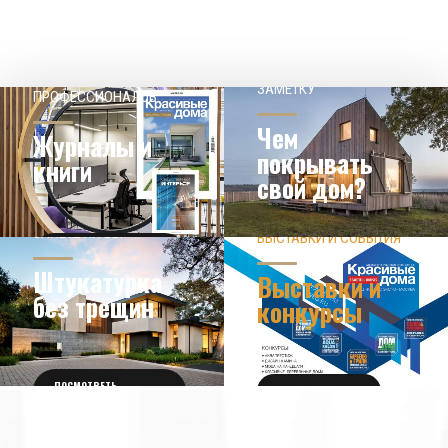
НАШЕМУ КЛИЕНТ НА
СОВЕТЫ
ЗАМЕТКУ
ПРОФЕССИОНАЛОВ
Чем
Журналы и
покрывать
книги
свой дом?
ЗНАЕТЕ ЛИ ВЫ?
ВЫСТАВКИ И СОБЫТИЯ
НОВОСТИ ИЗ МИРА
ДИЗАЙНА
УЗНАТЬ БОЛЬШЕ
Штукатурка
Выставки и
без трещин
конкурсы
ПОСМОТРЕТЬ
ПОЛУЧИТЬ БИЛЕТ
ПОДРОБНОСТИ