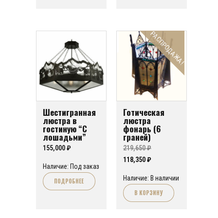
РАСПРОДАЖА!
Шестигранная
Готическая
люстра в
люстра
гостиную “С
фонарь (6
лошадьми”
граней)
155,000
₽
219,650
₽
Первоначальная
Текущая
118,350
₽
Наличие: Под заказ
цена
цена:
Наличие: В наличии
ПОДРОБНЕЕ
составляла
118,350 ₽.
В КОРЗИНУ
219,650 ₽.