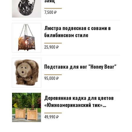
заяц"
7,500
₽
Люстра подвесная с совами в
билибинском стиле
25,900
₽
Подставка для ног "Honey Bear"
95,000
₽
Деревянная кадка для цветов
«Южноамериканский тик»
Производство: Англия
49,990
₽