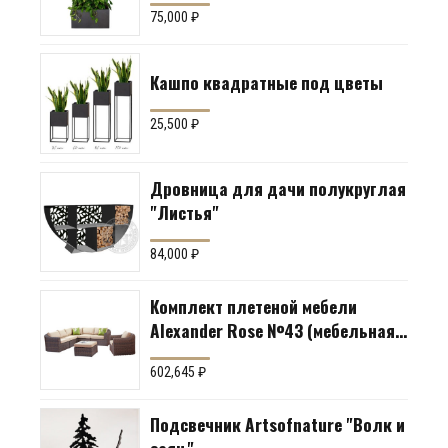
75,000
₽
Кашпо квадратные под цветы
25,500
₽
Дровница для дачи полукруглая
"Листья"
84,000
₽
Комплект плетеной мебели
Alexander Rose №43 (мебельная
группа для гостиной или
602,645
₽
террасы)
Подсвечник Artsofnature "Волк и