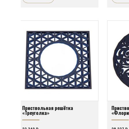
Приствольная решётка
Приств
«Треуголка»
«Флори