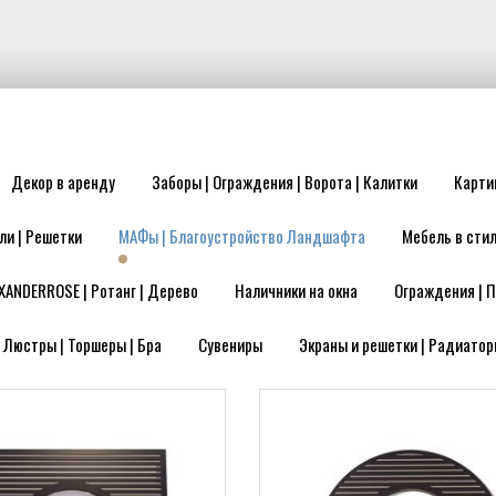
Декор в аренду
Заборы | Ограждения | Ворота | Калитки
Карти
ли | Решетки
МАФы | Благоустройство Ландшафта
Мебель в стил
XANDERROSE | Ротанг | Дерево
Наличники на окна
Ограждения | П
| Люстры | Торшеры | Бра
Сувениры
Экраны и решетки | Радиатор