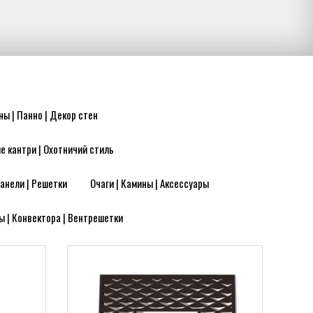
ны | Панно | Декор стен
е кантри | Охотничий стиль
анели | Решетки
Очаги | Камины | Аксессуары
ы | Конвектора | Вентрешетки