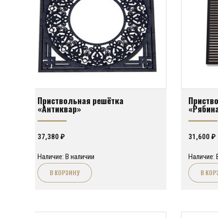
Приствольная решётка
Приств
«Антиквар»
«Рябин
37,380
₽
31,600
₽
Наличие: В наличии
Наличие: 
В КОРЗИНУ
В КОР