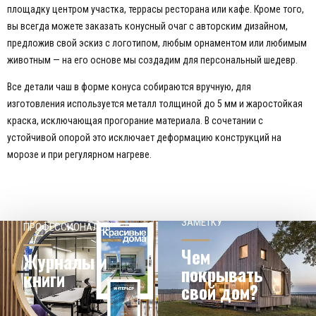
площадку центром участка, террасы ресторана или кафе. Кроме того,
вы всегда можете заказать конусный очаг с авторским дизайном,
предложив свой эскиз с логотипом, любым орнаментом или любимым
животным — на его основе мы создадим для персональный шедевр.
Все детали чаш в форме конуса собираются вручную, для
изготовления используется металл толщиной до 5 мм и жаростойкая
краска, исключающая прогорание материала. В сочетании с
устойчивой опорой это исключает деформацию конструкций на
морозе и при регулярном нагреве.
НАШЕМУ КЛИЕНТ НА
СОВЕТЫ
ЗАМЕТКУ
ПРОФЕССИОНАЛОВ
Чем
Журналы и
покрывать
книги
свой дом?