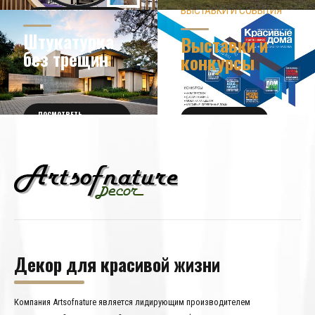
ЗНАЕТЕ ЛИ ВЫ?
ВЫСТАВКИ И СОБЫТИЯ
НОВОСТИ ИЗ МИРА
ДИЗАЙНА
УЗНАТЬ БОЛЬШЕ
Штукатурка
Выставки и
без трещин
конкурсы
ПОСМОТРЕТЬ
ПОЛУЧИТЬ БИЛЕТ
ПОДРОБНОСТИ
Декор для красивой жизни
Компания Artsofnature является лидирующим производителем