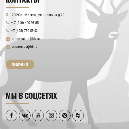
129090 г. Москва, ул. Щепкина д.29
+ 7 (910) 400-93-85
+7 (495) 730-55-92
artsofnature@bk.ru
economov@bk.ru
ПОДРОБНЕЕ
МЫ В СОЦСЕТЯХ