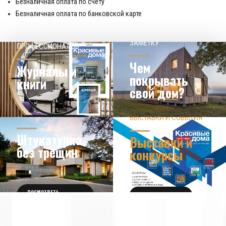
Безналичная оплата по счёту
Безналичная оплата по банковской карте
НАШЕМУ КЛИЕНТ НА
СОВЕТЫ
ЗАМЕТКУ
ПРОФЕССИОНАЛОВ
Чем
Журналы и
покрывать
книги
свой дом?
ЗНАЕТЕ ЛИ ВЫ?
ВЫСТАВКИ И СОБЫТИЯ
НОВОСТИ ИЗ МИРА
ДИЗАЙНА
УЗНАТЬ БОЛЬШЕ
Штукатурка
Выставки и
без трещин
конкурсы
ПОСМОТРЕТЬ
ПОЛУЧИТЬ БИЛЕТ
ПОДРОБНОСТИ