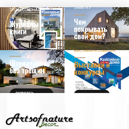
НАШЕМУ КЛИЕНТ НА
СОВЕТЫ
ЗАМЕТКУ
ПРОФЕССИОНАЛОВ
Чем
Журналы и
покрывать
книги
свой дом?
ЗНАЕТЕ ЛИ ВЫ?
ВЫСТАВКИ И СОБЫТИЯ
НОВОСТИ ИЗ МИРА
ДИЗАЙНА
УЗНАТЬ БОЛЬШЕ
Штукатурка
Выставки и
без трещин
конкурсы
ПОСМОТРЕТЬ
ПОЛУЧИТЬ БИЛЕТ
ПОДРОБНОСТИ