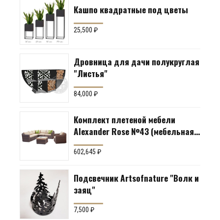
Кашпо квадратные под цветы
25,500
₽
Дровница для дачи полукруглая
"Листья"
84,000
₽
Комплект плетеной мебели
Alexander Rose №43 (мебельная
группа для гостиной или
602,645
₽
террасы)
Подсвечник Artsofnature "Волк и
заяц"
7,500
₽