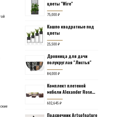
цветы "Wire"
75,000
₽
той
Кашпо квадратные под
цветы
25,500
₽
Дровница для дачи
и
полукруглая "Листья"
84,000
₽
Комплект плетеной
мебели Alexander Rose
№43 (мебельная группа
для гостиной или
602,645
₽
еские
террасы)
Подсвечник Artsofnature