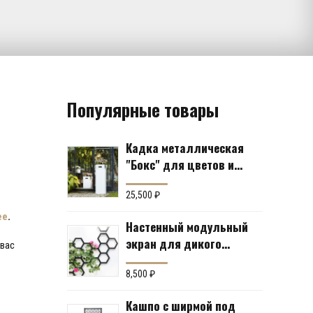
Популярные товары
Кадка металлическая
"Бокс" для цветов и
кустов (6 вариантов)
25,500
₽
ее
.
Настенный модульный
экран для дикого
 вас
винограда "Коллекция
Соты"
8,500
₽
Кашпо с ширмой под