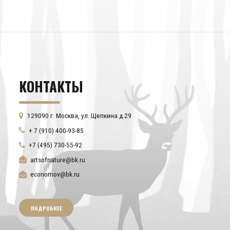
КОНТАКТЫ
129090 г. Москва, ул. Щепкина д.29
+ 7 (910) 400-93-85
+7 (495) 730-55-92
artsofnature@bk.ru
economov@bk.ru
ПОДРОБНЕЕ