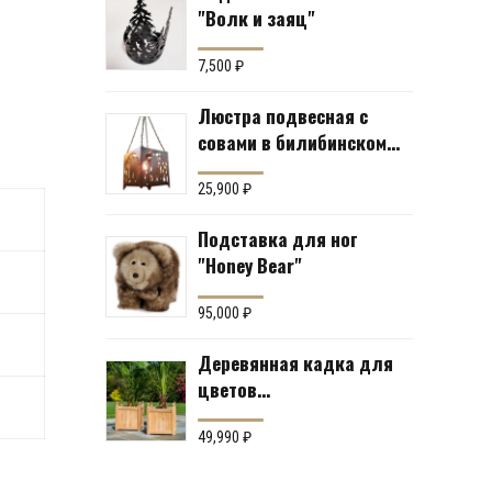
"Волк и заяц"
7,500
₽
Люстра подвесная с
совами в билибинском
стиле
25,900
₽
Подставка для ног
"Honey Bear"
95,000
₽
Деревянная кадка для
цветов
«Южноамериканский
тик» Производство:
49,990
₽
Англия