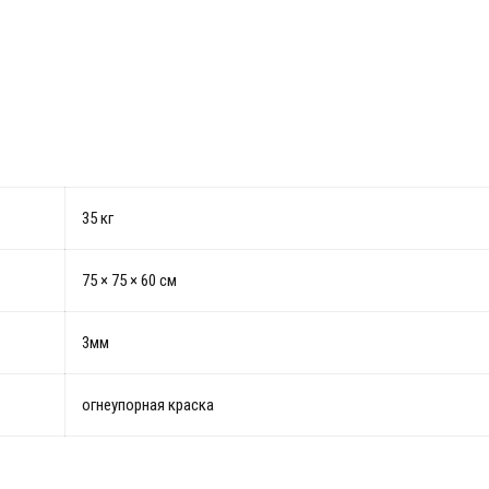
35 кг
75 × 75 × 60 см
3мм
огнеупорная краска