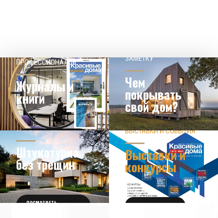
НАШЕМУ КЛИЕНТ НА
СОВЕТЫ
ЗАМЕТКУ
ПРОФЕССИОНАЛОВ
Чем
Журналы и
покрывать
книги
свой дом?
ЗНАЕТЕ ЛИ ВЫ?
ВЫСТАВКИ И СОБЫТИЯ
НОВОСТИ ИЗ МИРА
ДИЗАЙНА
УЗНАТЬ БОЛЬШЕ
Штукатурка
Выставки и
без трещин
конкурсы
ПОСМОТРЕТЬ
ПОЛУЧИТЬ БИЛЕТ
ПОДРОБНОСТИ