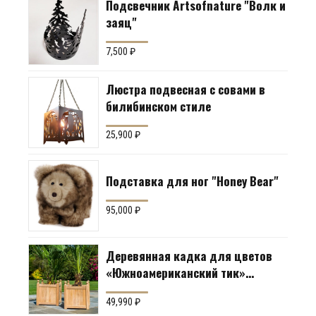
Подсвечник Artsofnature "Волк и
заяц"
7,500
₽
Люстра подвесная с совами в
билибинском стиле
25,900
₽
Подставка для ног "Honey Bear"
95,000
₽
Деревянная кадка для цветов
«Южноамериканский тик»
Производство: Англия
49,990
₽