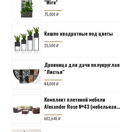
"Wire"
75,000
₽
Кашпо квадратные под цветы
25,500
₽
Дровница для дачи полукруглая
"Листья"
84,000
₽
Комплект плетеной мебели
Alexander Rose №43 (мебельная
группа для гостиной или
602,645
₽
террасы)