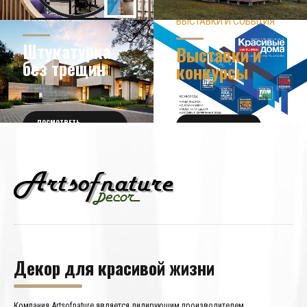
ЗНАЕТЕ ЛИ ВЫ?
ВЫСТАВКИ И СОБЫТИЯ
НОВОСТИ ИЗ МИРА
ДИЗАЙНА
УЗНАТЬ БОЛЬШЕ
Штукатурка
Выставки и
без трещин
конкурсы
ПОСМОТРЕТЬ
ПОЛУЧИТЬ БИЛЕТ
ПОДРОБНОСТИ
Декор для красивой жизни
Компания Artsofnature является лидирующим производителем