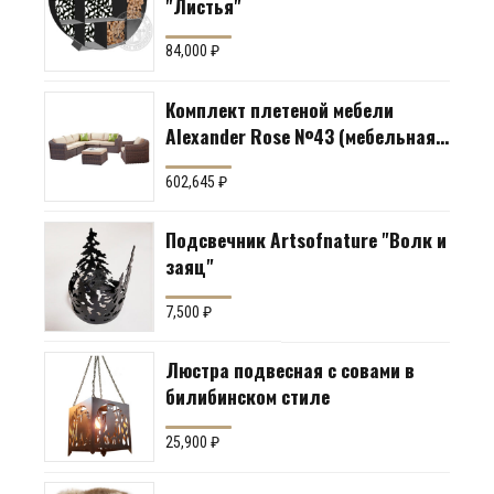
"Листья"
84,000
₽
Комплект плетеной мебели
Alexander Rose №43 (мебельная
группа для гостиной или
602,645
₽
террасы)
Подсвечник Artsofnature "Волк и
заяц"
7,500
₽
Люстра подвесная с совами в
билибинском стиле
25,900
₽