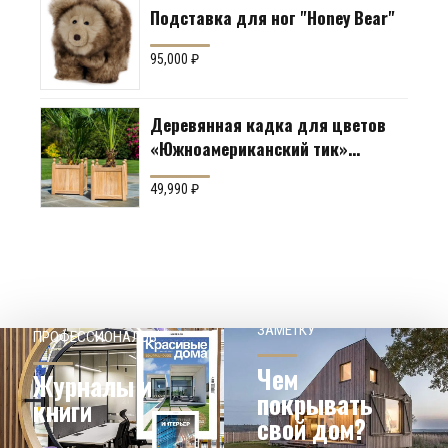
Подставка для ног "Honey Bear"
95,000
₽
Деревянная кадка для цветов
«Южноамериканский тик»
Производство: Англия
49,990
₽
НАШЕМУ КЛИЕНТ НА
СОВЕТЫ
ЗАМЕТКУ
ПРОФЕССИОНАЛОВ
Чем
Журналы и
покрывать
книги
свой дом?