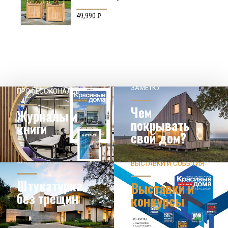
Производство: Англия
49,990
₽
НАШЕМУ КЛИЕНТ НА
СОВЕТЫ
ЗАМЕТКУ
ПРОФЕССИОНАЛОВ
Чем
Журналы и
покрывать
книги
свой дом?
ЗНАЕТЕ ЛИ ВЫ?
ВЫСТАВКИ И СОБЫТИЯ
НОВОСТИ ИЗ МИРА
ДИЗАЙНА
УЗНАТЬ БОЛЬШЕ
Штукатурка
Выставки и
без трещин
конкурсы