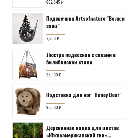
602,645
₽
террасы)
Подсвечник Artsofnature "Волк и
заяц"
7,500
₽
Люстра подвесная с совами в
билибинском стиле
25,900
₽
Подставка для ног "Honey Bear"
95,000
₽
Деревянная кадка для цветов
«Южноамериканский тик»