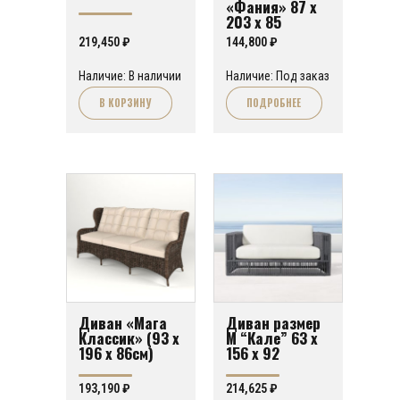
«Фания» 87 х
203 х 85
219,450
₽
144,800
₽
Наличие: В наличии
Наличие: Под заказ
В КОРЗИНУ
ПОДРОБНЕЕ
Диван «Мага
Диван размер
Классик» (93 х
М “Кале” 63 х
196 х 86см)
156 х 92
193,190
₽
214,625
₽