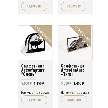
составляла
1,450 ₽.
ПОДРОБНЕЕ
В КОРЗИНУ
5,000 ₽.
РАСПРОДАЖА!
РАСПРОДАЖА!
Салфетница
Салфетница
Artsofnature
Artsofnature
“Олень”
«Тигр»
Первоначальная
Текущая
Первоначальная
Текущая
5,000
₽
1,450
₽
5,000
₽
1,450
₽
цена
цена:
цена
цена:
Наличие: Под заказ
Наличие: Под заказ
составляла
1,450 ₽.
составляла
1,450 ₽.
ПОДРОБНЕЕ
ПОДРОБНЕЕ
5,000 ₽.
5,000 ₽.