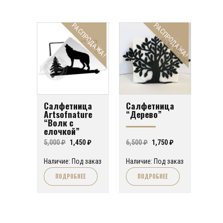
РАСПРОДАЖА!
РАСПРОДАЖА!
Салфетница
Салфетница
Artsofnature
“Дерево”
“Волк с
елочкой”
Первоначальная
Текущая
Первоначальная
Текущая
5,000
₽
1,450
₽
6,500
₽
1,750
₽
цена
цена:
цена
цена:
Наличие: Под заказ
Наличие: Под заказ
составляла
1,450 ₽.
составляла
1,750 ₽.
ПОДРОБНЕЕ
ПОДРОБНЕЕ
5,000 ₽.
6,500 ₽.