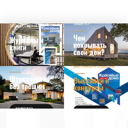
НАШЕМУ КЛИЕНТ НА
СОВЕТЫ
ЗАМЕТКУ
ПРОФЕССИОНАЛОВ
Чем
Журналы и
покрывать
книги
свой дом?
ЗНАЕТЕ ЛИ ВЫ?
ВЫСТАВКИ И СОБЫТИЯ
НОВОСТИ ИЗ МИРА
ДИЗАЙНА
УЗНАТЬ БОЛЬШЕ
Штукатурка
Выставки и
без трещин
конкурсы
ПОСМОТРЕТЬ
ПОЛУЧИТЬ БИЛЕТ
ПОДРОБНОСТИ