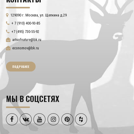
129090 г. Москва, ул. Щепкина д.29
+ 7 (910) 400-93-85
+7 (495) 730-55-92
artsofnature@bk.ru
economov@bk.ru
ПОДРОБНЕЕ
МЫ В СОЦСЕТЯХ