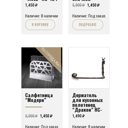
Первоначальная
Текущая
1,450
₽
5,000
₽
1,450
₽
цена
цена:
Наличие: В наличии
Наличие: Под заказ
составляла
1,450 ₽.
В КОРЗИНУ
ПОДРОБНЕЕ
5,000 ₽.
РАСПРОДАЖА!
Салфетница
Держатель
“Модерн”
для кухонных
полотенец
“Дракон” HC-
425
Первоначальная
Текущая
5,000
₽
1,450
₽
1,490
₽
цена
цена:
Наличие: Под заказ
Наличие: В наличии