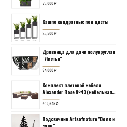
75,000
₽
Кашпо квадратные под цветы
25,500
₽
Дровница для дачи полукруглая
"Листья"
84,000
₽
Комплект плетеной мебели
Alexander Rose №43 (мебельная
группа для гостиной или
602,645
₽
террасы)
Подсвечник Artsofnature "Волк и
заяц"