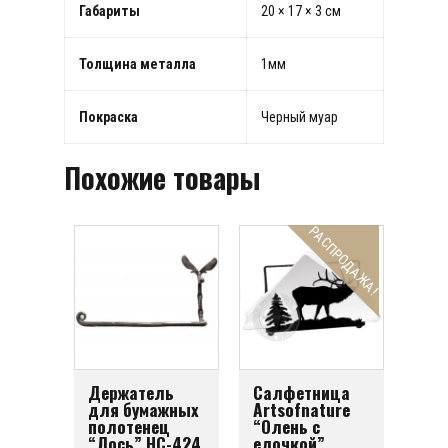
Габариты
20 × 17 × 3 см
Толщина металла
1мм
Покраска
Черный муар
Похожие товары
РАСПРОДАЖА!
Держатель
Салфетница
для бумажных
Artsofnature
полотенец
“Олень с
“Лось” HC-424
елочкой”