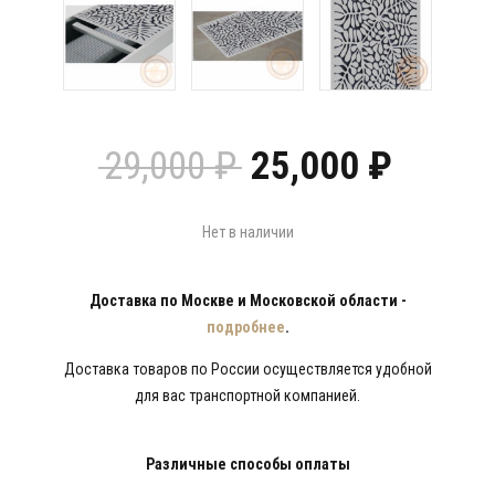
Первоначальн
Текущ
29,000
₽
25,000
₽
цена
цена:
составляла
25,000
29,000 ₽.
Нет в наличии
Доставка по Москве и Московской области -
подробнее
.
Доставка товаров по России осуществляется удобной
для вас транспортной компанией.
Различные способы оплаты