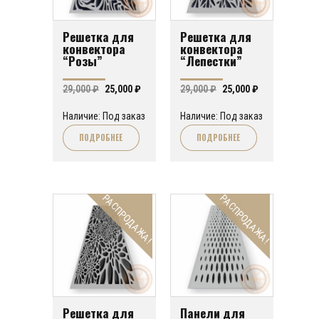
Решетка для
Решетка для
конвектора
конвектора
“Розы”
“Лепестки”
Первоначальная
Текущая
Первоначальная
Текущая
29,000
₽
25,000
₽
29,000
₽
25,000
₽
цена
цена:
цена
цена:
Наличие: Под заказ
Наличие: Под заказ
составляла
25,000 ₽.
составляла
25,000 ₽.
ПОДРОБНЕЕ
ПОДРОБНЕЕ
29,000 ₽.
29,000 ₽.
РАСПРОДАЖА!
РАСПРОДАЖА!
Решетка для
Панели для