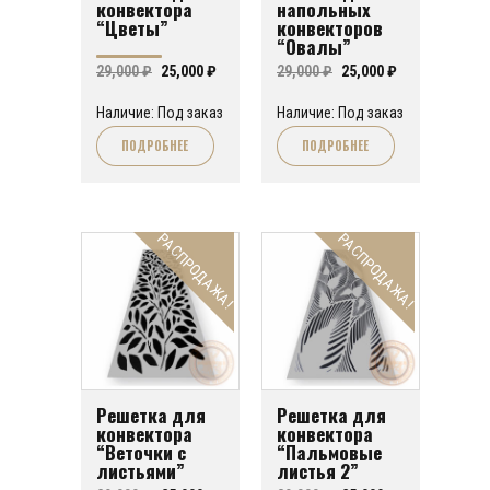
конвектора
напольных
“Цветы”
конвекторов
“Овалы”
Первоначальная
Текущая
Первоначальная
Текущая
29,000
₽
25,000
₽
29,000
₽
25,000
₽
цена
цена:
цена
цена:
Наличие: Под заказ
Наличие: Под заказ
составляла
25,000 ₽.
составляла
25,000 ₽.
ПОДРОБНЕЕ
ПОДРОБНЕЕ
29,000 ₽.
29,000 ₽.
РАСПРОДАЖА!
РАСПРОДАЖА!
Решетка для
Решетка для
конвектора
конвектора
“Веточки с
“Пальмовые
листьями”
листья 2”