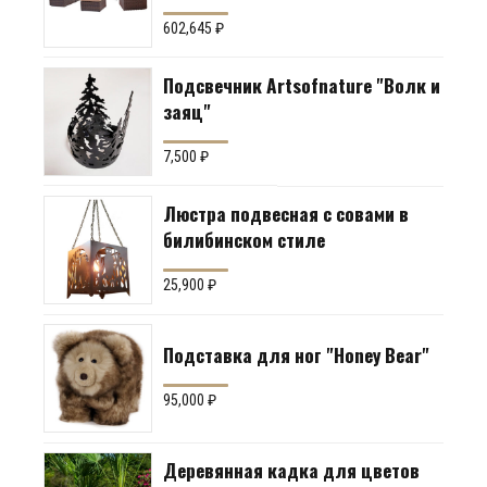
группа для гостиной или
602,645
₽
террасы)
Подсвечник Artsofnature "Волк и
заяц"
7,500
₽
Люстра подвесная с совами в
билибинском стиле
25,900
₽
Подставка для ног "Honey Bear"
95,000
₽
Деревянная кадка для цветов