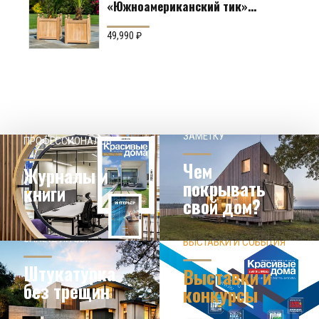
«Южноамериканский тик»
Производство: Англия
49,990
₽
НАШЕМУ КЛИЕНТ НА
СОВЕТЫ
ЗАМЕТКУ
ПРОФЕССИОНАЛОВ
Чем
Журналы и
покрывать
книги
свой дом?
ЗНАЕТЕ ЛИ ВЫ?
ВЫСТАВКИ И СОБЫТИЯ
НОВОСТИ ИЗ МИРА
ДИЗАЙНА
УЗНАТЬ БОЛЬШЕ
Штукатурка
Выставки и
без трещин
конкурсы