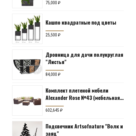
75,000
₽
Кашпо квадратные под цветы
25,500
₽
Дровница для дачи полукруглая
"Листья"
84,000
₽
Комплект плетеной мебели
Alexander Rose №43 (мебельная
группа для гостиной или
602,645
₽
террасы)
Подсвечник Artsofnature "Волк и
заяц"