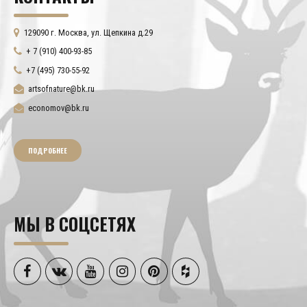
129090 г. Москва, ул. Щепкина д.29
+ 7 (910) 400-93-85
+7 (495) 730-55-92
artsofnature@bk.ru
economov@bk.ru
ПОДРОБНЕЕ
МЫ В СОЦСЕТЯХ