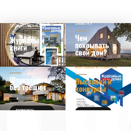
НАШЕМУ КЛИЕНТ НА
СОВЕТЫ
ЗАМЕТКУ
ПРОФЕССИОНАЛОВ
Чем
Журналы и
покрывать
книги
свой дом?
ЗНАЕТЕ ЛИ ВЫ?
ВЫСТАВКИ И СОБЫТИЯ
НОВОСТИ ИЗ МИРА
ДИЗАЙНА
УЗНАТЬ БОЛЬШЕ
Штукатурка
Выставки и
без трещин
конкурсы
ПОСМОТРЕТЬ
ПОЛУЧИТЬ БИЛЕТ
ПОДРОБНОСТИ