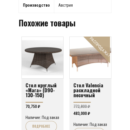
Производство
Австрия
Похожие товары
РАСПРОДАЖА!
Стол круглый
Стол Valencia
«Мага» (D90-
раскладной
130-150)
песочный
70,750
₽
772,800
₽
Первоначальная
Текущая
483,000
₽
Наличие: Под заказ
цена
цена:
Наличие: Под заказ
ПОДРОБНЕЕ
составляла
483,000 ₽.