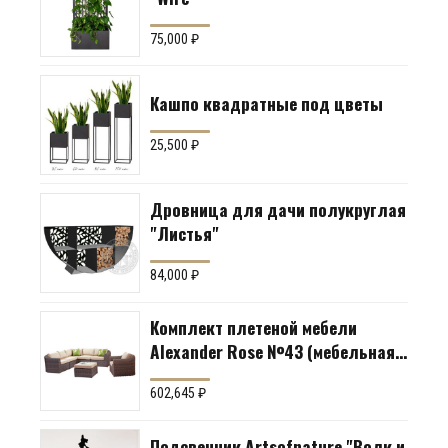
75,000
₽
Кашпо квадратные под цветы
25,500
₽
Дровница для дачи полукруглая
"Листья"
84,000
₽
Комплект плетеной мебели
Alexander Rose №43 (мебельная
группа для гостиной или
602,645
₽
террасы)
Подсвечник Artsofnature "Волк и