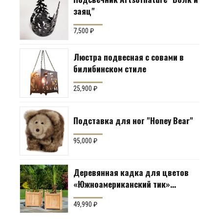
заяц"
7,500
₽
Люстра подвесная с совами в
билибинском стиле
25,900
₽
Подставка для ног "Honey Bear"
95,000
₽
Деревянная кадка для цветов
«Южноамериканский тик»
Производство: Англия
49,990
₽