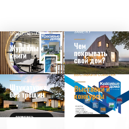
НАШЕМУ КЛИЕНТ НА
СОВЕТЫ
ЗАМЕТКУ
ПРОФЕССИОНАЛОВ
Чем
Журналы и
покрывать
книги
свой дом?
ЗНАЕТЕ ЛИ ВЫ?
ВЫСТАВКИ И СОБЫТИЯ
НОВОСТИ ИЗ МИРА
ДИЗАЙНА
УЗНАТЬ БОЛЬШЕ
Штукатурка
Выставки и
без трещин
конкурсы
ПОСМОТРЕТЬ
ПОЛУЧИТЬ БИЛЕТ
ПОДРОБНОСТИ