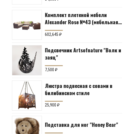
Комплект плетеной мебели
Alexander Rose №43 (мебельная
группа для гостиной или
602,645
₽
террасы)
Подсвечник Artsofnature "Волк и
заяц"
7,500
₽
Люстра подвесная с совами в
билибинском стиле
25,900
₽
Подставка для ног "Honey Bear"