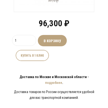
96,300
₽
Количество
В КОРЗИНУ
товара
Потолочный
подвесной
КУПИТЬ В 1 КЛИК
светильник
JPL-
10476a
Доставка по Москве и Московской области -
подробнее
.
Доставка товаров по России осуществляется удобной
для вас транспортной компанией.