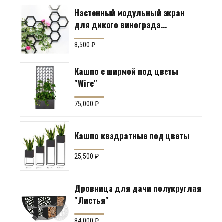
Настенный модульный экран
для дикого винограда
"Коллекция Соты"
8,500
₽
Кашпо с ширмой под цветы
"Wire"
75,000
₽
Кашпо квадратные под цветы
25,500
₽
Дровница для дачи полукруглая
"Листья"
84,000
₽