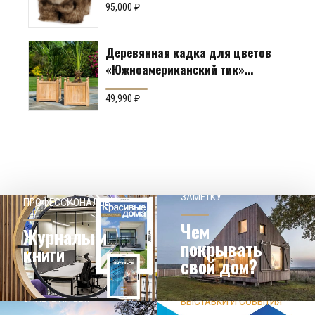
95,000
₽
Деревянная кадка для цветов
«Южноамериканский тик»
Производство: Англия
49,990
₽
НАШЕМУ КЛИЕНТ НА
СОВЕТЫ
ЗАМЕТКУ
ПРОФЕССИОНАЛОВ
Чем
Журналы и
покрывать
книги
свой дом?
ЗНАЕТЕ ЛИ ВЫ?
ВЫСТАВКИ И СОБЫТИЯ
НОВОСТИ ИЗ МИРА