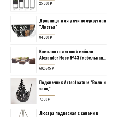
25,500
₽
Дровница для дачи полукруглая
"Листья"
84,000
₽
Комплект плетеной мебели
Alexander Rose №43 (мебельная
группа для гостиной или
602,645
₽
террасы)
Подсвечник Artsofnature "Волк и
заяц"
7,500
₽
Люстра подвесная с совами в