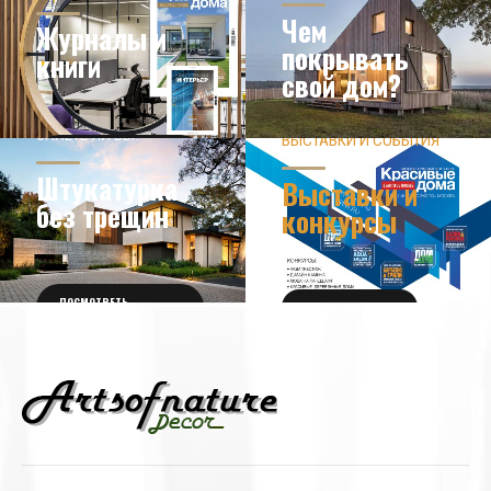
Чем
Журналы и
покрывать
книги
свой дом?
ЗНАЕТЕ ЛИ ВЫ?
ВЫСТАВКИ И СОБЫТИЯ
НОВОСТИ ИЗ МИРА
ДИЗАЙНА
УЗНАТЬ БОЛЬШЕ
Штукатурка
Выставки и
без трещин
конкурсы
ПОСМОТРЕТЬ
ПОЛУЧИТЬ БИЛЕТ
ПОДРОБНОСТИ