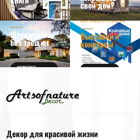
свой дом?
ЗНАЕТЕ ЛИ ВЫ?
ВЫСТАВКИ И СОБЫТИЯ
НОВОСТИ ИЗ МИРА
ДИЗАЙНА
УЗНАТЬ БОЛЬШЕ
Штукатурка
Выставки и
без трещин
конкурсы
ПОСМОТРЕТЬ
ПОЛУЧИТЬ БИЛЕТ
ПОДРОБНОСТИ
Декор для красивой жизни