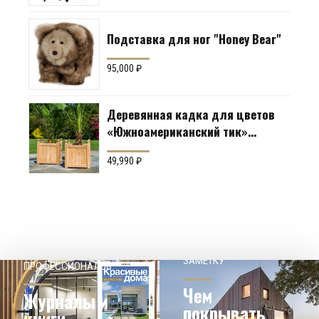
Подставка для ног "Honey Bear"
95,000
₽
Деревянная кадка для цветов
«Южноамериканский тик»
Производство: Англия
49,990
₽
НАШЕМУ КЛИЕНТ НА
СОВЕТЫ
ЗАМЕТКУ
ПРОФЕССИОНАЛОВ
Чем
Журналы и
покрывать
книги