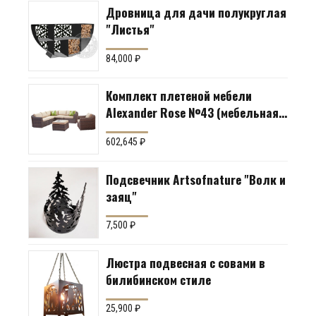
Дровница для дачи полукруглая
"Листья"
84,000
₽
Комплект плетеной мебели
Alexander Rose №43 (мебельная
группа для гостиной или
602,645
₽
террасы)
Подсвечник Artsofnature "Волк и
заяц"
7,500
₽
Люстра подвесная с совами в
билибинском стиле
25,900
₽