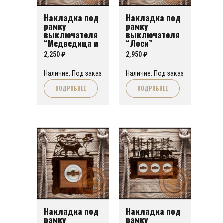
Накладка под
Накладка под
рамку
рамку
выключателя
выключателя
“Медведица и
“Лоси”
медвежонок”
2,250
₽
2,950
₽
Наличие: Под заказ
Наличие: Под заказ
ПОДРОБНЕЕ
ПОДРОБНЕЕ
Накладка под
Накладка под
рамку
рамку