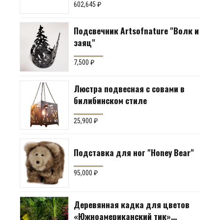
602,645
₽
террасы)
Подсвечник Artsofnature "Волк и
заяц"
7,500
₽
Люстра подвесная с совами в
билибинском стиле
25,900
₽
Подставка для ног "Honey Bear"
95,000
₽
Деревянная кадка для цветов
«Южноамериканский тик»