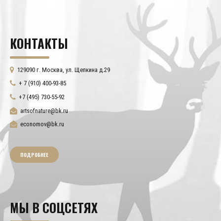
КОНТАКТЫ
129090 г. Москва, ул. Щепкина д.29
+ 7 (910) 400-93-85
+7 (495) 730-55-92
artsofnature@bk.ru
economov@bk.ru
ПОДРОБНЕЕ
МЫ В СОЦСЕТЯХ