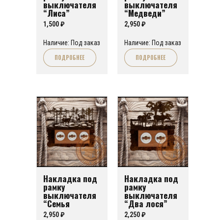
выключателя
выключателя
“Лиса”
“Медведи”
1,500
₽
2,950
₽
Наличие: Под заказ
Наличие: Под заказ
ПОДРОБНЕЕ
ПОДРОБНЕЕ
Накладка под
Накладка под
рамку
рамку
выключателя
выключателя
“Семья
“Два лося”
оленей”
2,950
₽
2,250
₽