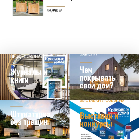
Производство: Англия
49,990
₽
НАШЕМУ КЛИЕНТ НА
СОВЕТЫ
ЗАМЕТКУ
ПРОФЕССИОНАЛОВ
Чем
Журналы и
покрывать
книги
свой дом?
ЗНАЕТЕ ЛИ ВЫ?
ВЫСТАВКИ И СОБЫТИЯ
НОВОСТИ ИЗ МИРА
ДИЗАЙНА
УЗНАТЬ БОЛЬШЕ
Штукатурка
Выставки и
без трещин
конкурсы