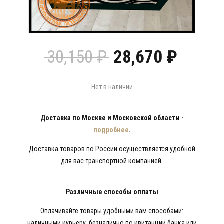
Первоначальн
Текущ
30,150
₽
28,670
₽
цена
цена:
составляла
28,670
30,150 ₽.
Нет в наличии
Доставка по Москве и Московской области -
подробнее
.
Доставка товаров по России осуществляется удобной
для вас транспортной компанией.
Различные способы оплаты
Оплачивайте товары удобными вам способами:
наличными курьеру, безналично по квитанции банка или