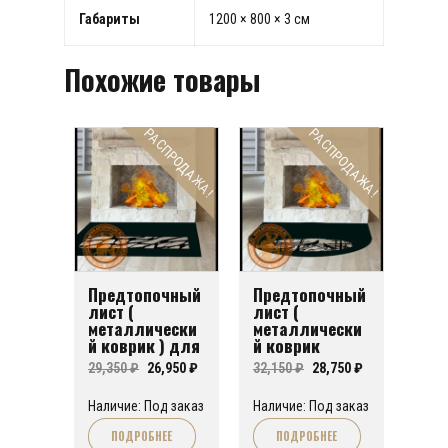
Габариты
1200 × 800 × 3 см
Похожие товары
РАСПРОДАЖА!
РАСПРОДАЖА!
Предтопочный
Предтопочный
лист (
лист (
металлически
металлически
й коврик ) для
й коврик
печи или
скругленный)
Первоначальная
Текущая
Первоначальная
Текущая
29,350
₽
26,950
₽
32,150
₽
28,750
₽
камина FA№02
для печи или
цена
цена:
камина FA№08
цена
цена:
Наличие: Под заказ
Наличие: Под заказ
составляла
26,950 ₽.
составляла
28,750 ₽.
ПОДРОБНЕЕ
ПОДРОБНЕЕ
29,350 ₽.
32,150 ₽.