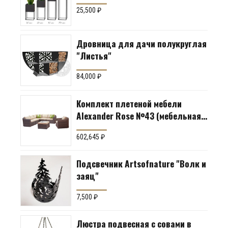
25,500
₽
Дровница для дачи полукруглая
"Листья"
84,000
₽
Комплект плетеной мебели
Alexander Rose №43 (мебельная
группа для гостиной или
602,645
₽
террасы)
Подсвечник Artsofnature "Волк и
заяц"
7,500
₽
Люстра подвесная с совами в