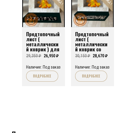
Предтопочный
Предтопочный
лист (
лист (
металлически
металлически
й коврик ) для
й коврик со
печи или
скошенными
Первоначальная
Текущая
Первоначальная
Текущая
29,350
₽
26,950
₽
30,150
₽
28,670
₽
камина FA№01
углами) для
цена
цена:
печи или
цена
цена:
Наличие: Под заказ
Наличие: Под заказ
камина FA№05
составляла
26,950 ₽.
составляла
28,670 ₽.
ПОДРОБНЕЕ
ПОДРОБНЕЕ
29,350 ₽.
30,150 ₽.