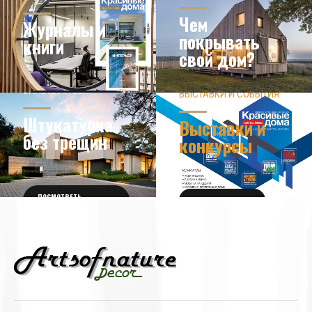
Чем
Журналы и
покрывать
книги
свой дом?
ЗНАЕТЕ ЛИ ВЫ?
ВЫСТАВКИ И СОБЫТИЯ
НОВОСТИ ИЗ МИРА
ДИЗАЙНА
УЗНАТЬ БОЛЬШЕ
Штукатурка
Выставки и
без трещин
конкурсы
ПОСМОТРЕТЬ
ПОЛУЧИТЬ БИЛЕТ
ПОДРОБНОСТИ