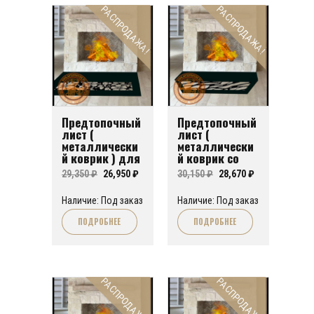
РАСПРОДАЖА!
РАСПРОДАЖА!
Предтопочный
Предтопочный
лист (
лист (
металлически
металлически
й коврик ) для
й коврик со
печи или
скошенными
Первоначальная
Текущая
Первоначальная
Текущая
29,350
₽
26,950
₽
30,150
₽
28,670
₽
камина FA№04
углами) для
цена
цена:
печи или
цена
цена:
Наличие: Под заказ
Наличие: Под заказ
камина FA№02
составляла
26,950 ₽.
составляла
28,670 ₽.
ПОДРОБНЕЕ
ПОДРОБНЕЕ
29,350 ₽.
30,150 ₽.
РАСПРОДАЖА!
РАСПРОДАЖА!