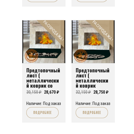
РАСПРОДАЖА!
РАСПРОДАЖА!
Предтопочный
Предтопочный
лист (
лист (
металлически
металлически
й коврик со
й коврик
скошенными
скругленный)
Первоначальная
Текущая
Первоначальная
Текущая
30,150
₽
28,670
₽
32,150
₽
28,750
₽
углами) для
для печи или
печи или
цена
цена:
камина FA№02
цена
цена:
Наличие: Под заказ
Наличие: Под заказ
камина FA№07
составляла
28,670 ₽.
составляла
28,750 ₽.
ПОДРОБНЕЕ
ПОДРОБНЕЕ
30,150 ₽.
32,150 ₽.