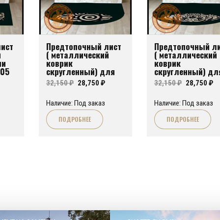
ист
Предтопочный лист
Предтопочный л
й
( металлический
( металлический
чи
коврик
коврик
№05
скругленный) для
скругленный) дл
печи или камина
печи или камина
чальная
Текущая
Первоначальная
Текущая
Первонач
Т
32,150
₽
28,750
₽
32,150
₽
28,750
₽
FA№03
FA№05
цена:
цена
цена:
цена
це
Наличие: Под заказ
Наличие: Под заказ
яла
6,950 ₽.
составляла
28,750 ₽.
составля
28
ПОДРОБНЕЕ
ПОДРОБНЕЕ
32,150 ₽.
32,150 ₽.