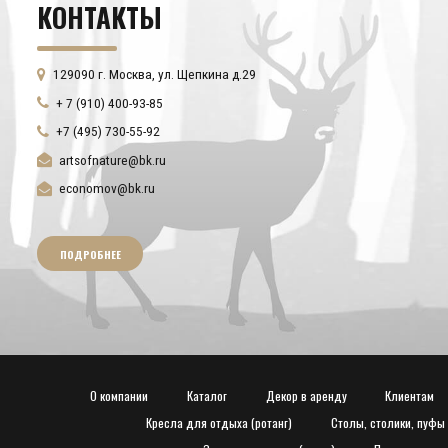
КОНТАКТЫ
129090 г. Москва, ул. Щепкина д.29
+ 7 (910) 400-93-85
+7 (495) 730-55-92
artsofnature@bk.ru
economov@bk.ru
ПОДРОБНЕЕ
О компании
Каталог
Декор в аренду
Клиентам
Кресла для отдыха (ротанг)
Столы, столики, пуфы