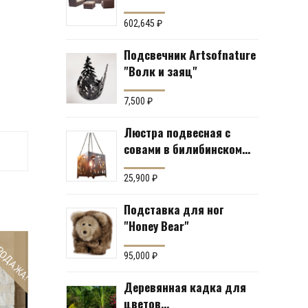
№43 (мебельная группа
для гостиной или
602,645
₽
террасы)
Подсвечник Artsofnature
"Волк и заяц"
7,500
₽
Люстра подвесная с
совами в билибинском
стиле
25,900
₽
Подставка для ног
"Honey Bear"
РОДАЖА!
95,000
₽
Деревянная кадка для
цветов