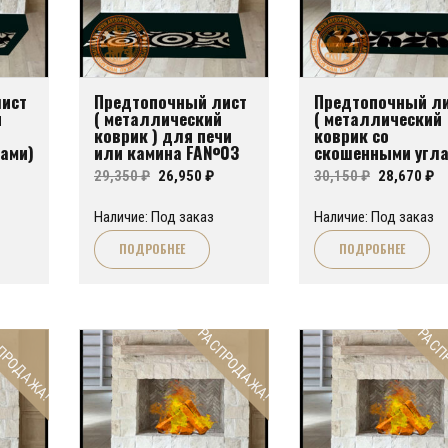
ист
Предтопочный лист
Предтопочный л
й
( металлический
( металлический
коврик ) для печи
коврик со
ами)
или камина FA№03
скошенными угла
для печи или
чальная
Текущая
Первоначальная
Текущая
Первонач
Т
29,350
₽
26,950
₽
30,150
₽
28,670
₽
камина FA№01
цена:
цена
цена:
цена
це
Наличие: Под заказ
Наличие: Под заказ
яла
8,670 ₽.
составляла
26,950 ₽.
составля
28
ПОДРОБНЕЕ
ПОДРОБНЕЕ
29,350 ₽.
30,150 ₽.
ПРОДАЖА!
РАСПРОДАЖА!
РАСП