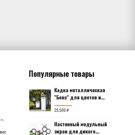
Популярные товары
ная
щая
0 ₽.
Кадка металлическая
"Бокс" для цветов и
кустов (6 вариантов)
25,500
₽
ее
.
Настенный модульный
экран для дикого
 вас