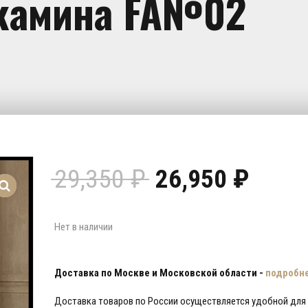
 камина FA№02
Первоначаль
Теку
29,350
₽
26,950
₽
цена
цена:
составляла
26,95
29,350 ₽.
Нет в наличии
Доставка по Москве и Московской области -
подробн
Доставка товаров по России осуществляется удобной для