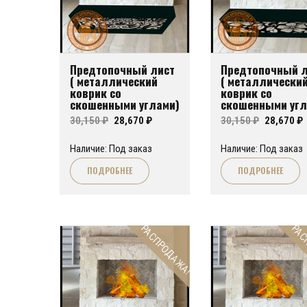
Предтопочный лист
Предтопочный л
( металлический
( металлически
коврик со
коврик со
скошенными углами)
скошенными угл
для печи или
для печи или
Первоначальная
Текущая
Первона
30,150
₽
28,670
₽
30,150
₽
28,670
₽
камина FA№05
камина FA№04
цена
цена:
цена
Наличие: Под заказ
Наличие: Под заказ
составляла
28,670 ₽.
составл
2
ПОДРОБНЕЕ
ПОДРОБНЕЕ
30,150 ₽.
30,150 ₽.
РАСПРОДАЖА!
РАС