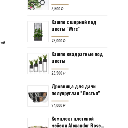
винограда "Коллекция
Соты"
8,500
₽
Кашпо с ширмой под
цветы "Wire"
75,000
₽
той
Кашпо квадратные под
цветы
25,500
₽
Дровница для дачи
и
полукруглая "Листья"
84,000
₽
Комплект плетеной
мебели Alexander Rose