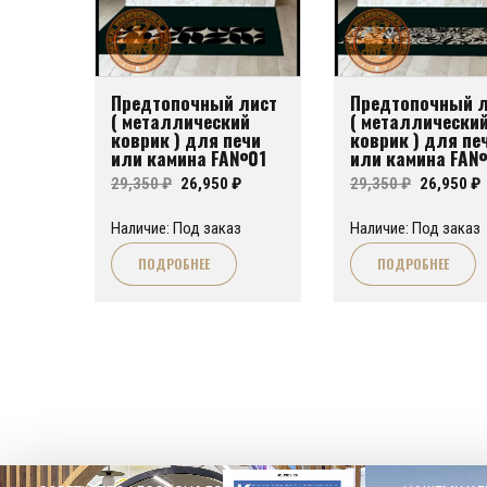
Предтопочный лист
Предтопочный л
( металлический
( металлически
коврик ) для печи
коврик ) для пе
или камина FA№01
или камина FA
Первоначальная
Текущая
Первона
29,350
₽
26,950
₽
29,350
₽
26,950
₽
цена
цена:
цена
Наличие: Под заказ
Наличие: Под заказ
составляла
26,950 ₽.
составл
2
ПОДРОБНЕЕ
ПОДРОБНЕЕ
29,350 ₽.
29,350 ₽.