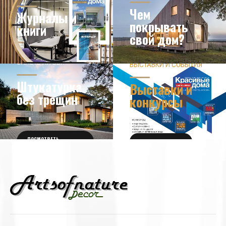
Чем
Журналы и
покрывать
книги
свой дом?
ЗНАЕТЕ ЛИ ВЫ?
ВЫСТАВКИ И СОБЫТИЯ
НОВОСТИ ИЗ МИРА
ДИЗАЙНА
УЗНАТЬ БОЛЬШЕ
Штукатурка
Выставки и
без трещин
конкурсы
ПОСМОТРЕТЬ
ПОЛУЧИТЬ БИЛЕТ
ПОДРОБНОСТИ