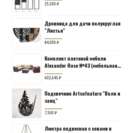
25,500
₽
Дровница для дачи полукруглая
"Листья"
84,000
₽
Комплект плетеной мебели
Alexander Rose №43 (мебельная
группа для гостиной или
602,645
₽
террасы)
Подсвечник Artsofnature "Волк и
заяц"
7,500
₽
Люстра подвесная с совами в