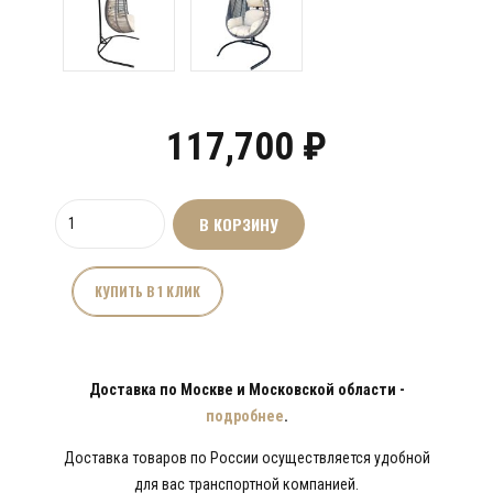
117,700
₽
Количество
В КОРЗИНУ
товара
Кресло
кокон
КУПИТЬ В 1 КЛИК
плетеное
из
ротанга
Доставка по Москве и Московской области -
подробнее
.
Доставка товаров по России осуществляется удобной
для вас транспортной компанией.