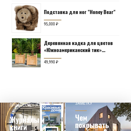
Подставка для ног "Honey Bear"
95,000
₽
Деревянная кадка для цветов
«Южноамериканский тик»
Производство: Англия
49,990
₽
НАШЕМУ КЛИЕНТ НА
СОВЕТЫ
ЗАМЕТКУ
ПРОФЕССИОНАЛОВ
Чем
Журналы и
покрывать
книги