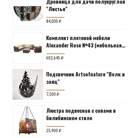
Дровница для дачи полукруглая
"Листья"
84,000
₽
Комплект плетеной мебели
Alexander Rose №43 (мебельная
группа для гостиной или
602,645
₽
террасы)
Подсвечник Artsofnature "Волк и
заяц"
7,500
₽
Люстра подвесная с совами в
билибинском стиле
25,900
₽