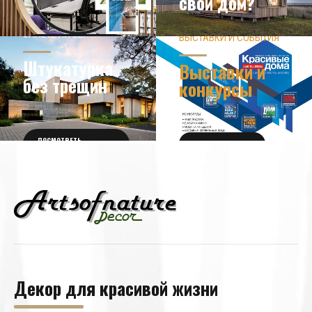
свой дом?
ЗНАЕТЕ ЛИ ВЫ?
ВЫСТАВКИ И СОБЫТИЯ
НОВОСТИ ИЗ МИРА
ДИЗАЙНА
УЗНАТЬ БОЛЬШЕ
Штукатурка
Выставки и
без трещин
конкурсы
ПОСМОТРЕТЬ
ПОЛУЧИТЬ БИЛЕТ
ПОДРОБНОСТИ
Декор для красивой жизни