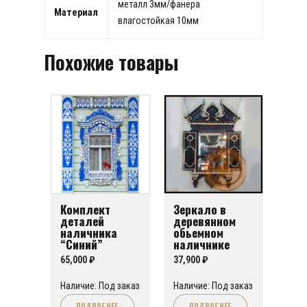
металл 3мм/фанера
Материал
влагостойкая 10мм
Похожие товары
Комплект
Зеркало в
деталей
деревянном
наличника
обьемном
“Синий”
наличнике
“Гжель”
65,000
₽
37,900
₽
Наличие: Под заказ
Наличие: Под заказ
ПОДРОБНЕЕ
ПОДРОБНЕЕ