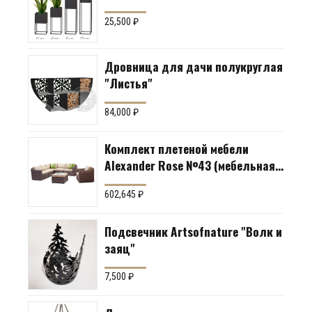
25,500
₽
Дровница для дачи полукруглая
"Листья"
84,000
₽
Комплект плетеной мебели
Alexander Rose №43 (мебельная
группа для гостиной или
602,645
₽
террасы)
Подсвечник Artsofnature "Волк и
заяц"
7,500
₽