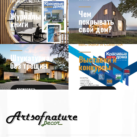
ПРОФЕССИОНАЛОВ
Чем
Журналы и
покрывать
книги
свой дом?
ЗНАЕТЕ ЛИ ВЫ?
ВЫСТАВКИ И СОБЫТИЯ
НОВОСТИ ИЗ МИРА
ДИЗАЙНА
УЗНАТЬ БОЛЬШЕ
Штукатурка
Выставки и
без трещин
конкурсы
ПОСМОТРЕТЬ
ПОЛУЧИТЬ БИЛЕТ
ПОДРОБНОСТИ