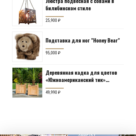
Люстра подвесная с совами в
билибинском стиле
25,900
₽
Подставка для ног "Honey Bear"
95,000
₽
Деревянная кадка для цветов
«Южноамериканский тик»
Производство: Англия
49,990
₽
НАШЕМУ КЛИЕНТ НА
СОВЕТЫ
ЗАМЕТКУ