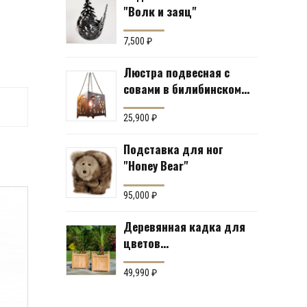
"Волк и заяц"
7,500
₽
Люстра подвесная с
совами в билибинском
стиле
25,900
₽
Подставка для ног
"Honey Bear"
95,000
₽
Деревянная кадка для
цветов
«Южноамериканский
тик» Производство:
49,990
₽
Англия