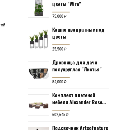
цветы "Wire"
75,000
₽
той
Кашпо квадратные под
цветы
25,500
₽
Дровница для дачи
полукруглая "Листья"
и
84,000
₽
Комплект плетеной
мебели Alexander Rose
№43 (мебельная группа
для гостиной или
602,645
₽
террасы)
Подсвечник Artsofnature