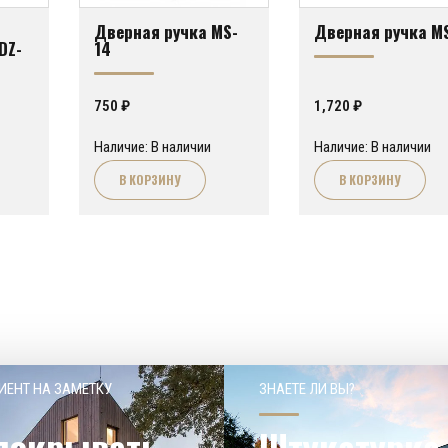
Дверная ручка MS-
Дверная ручка M
DZ-
14
750
₽
1,720
₽
Наличие: В наличии
Наличие: В наличии
В КОРЗИНУ
В КОРЗИНУ
ИЕНТ НА ЗАМЕТКУ
ЗНАЕТЕ ЛИ ВЫ?
покрывать
Штукатурка 