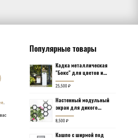
Популярные товары
Кадка металлическая
"Бокс" для цветов и
кустов (6 вариантов)
25,500
₽
Настенный модульный
ее
.
экран для дикого
винограда "Коллекция
 вас
Соты"
8,500
₽
Кашпо с ширмой под