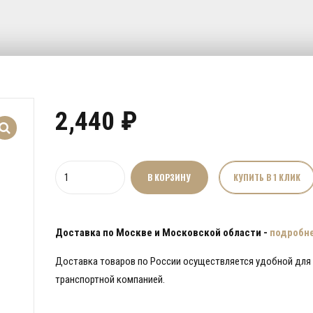
2,440
₽
Количество
В КОРЗИНУ
КУПИТЬ В 1 КЛИК
товара
Дверная
ручка
Доставка по Москве и Московской области -
подробн
с
деревянной
Доставка товаров по России осуществляется удобной для
вставкой
транспортной компанией.
HC-